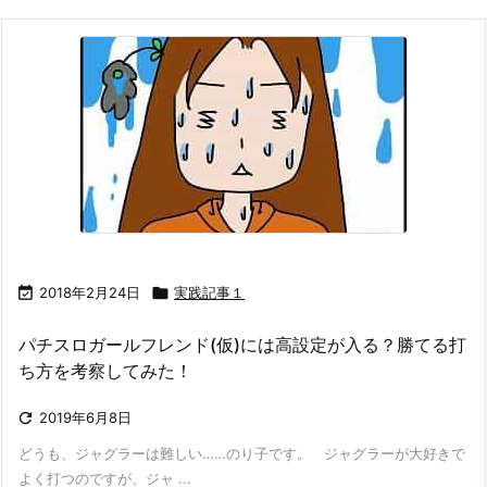

2018年2月24日

実践記事１
パチスロガールフレンド(仮)には高設定が入る？勝てる打
ち方を考察してみた！

2019年6月8日
どうも、ジャグラーは難しい……のり子です。 ジャグラーが大好きで
よく打つのですが、ジャ ...