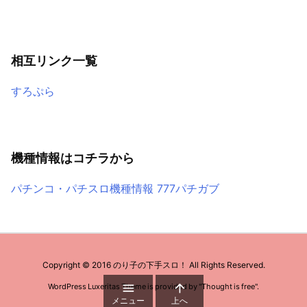
相互リンク一覧
すろぷら
機種情報はコチラから
パチンコ・パチスロ機種情報 777パチガブ
Copyright ©
2016
のり子の下手スロ！
All Rights Reserved.


WordPress Luxeritas Theme is provided by "
Thought is free
".
メニュー
上へ