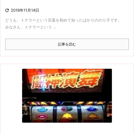

2019年11月14日
どうも、トナラーという言葉を初めて知ったばかりののり子です。
みなさん、トナラーという ...
記事を読む