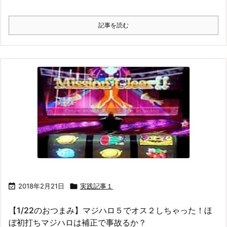
記事を読む

2018年2月21日

実践記事１
【1/22のおつまみ】マジハロ５でオス２しちゃった！ほ
ぼ初打ちマジハロは補正で事故るか？