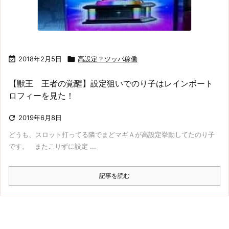

2018年2月5日

高設定？ツッパ稼働
【獣王 王者の覚醒】設定狙いでのり子はレインボート
ロフィーを見た！

2019年6月8日
どうも、スロット打ってる隣でまどマギＡが高設定挙動してたのり子
です。 またこりずに設定 ...
記事を読む