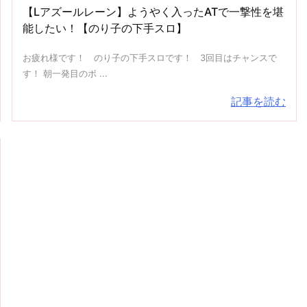
【Lアズールレーン】ようやく入ったATで一撃性を堪
能したい！【のり子の下手スロ】
お疲れ様です！ のり子の下手スロです！ 3回目はチャンスで
す！ 朝一発目のボ ...
記事を読む