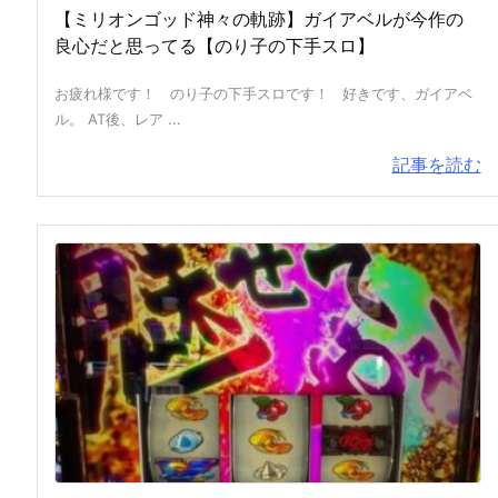
【ミリオンゴッド神々の軌跡】ガイアベルが今作の
良心だと思ってる【のり子の下手スロ】
お疲れ様です！ のり子の下手スロです！ 好きです、ガイアベ
ル。 AT後、レア ...
記事を読む