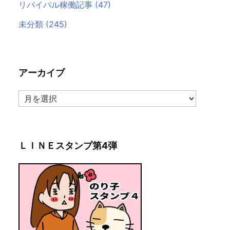
リバイバル稼働記事
(47)
未分類
(245)
アーカイブ
ア
ー
カ
イ
ブ
ＬＩＮＥスタンプ第4弾