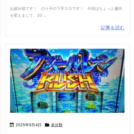
お疲れ様です！ のり子の下手スロです！ 今回はちょっと趣向
を変えまして、20 ...
記事を読む

2025年9月4日

未分類