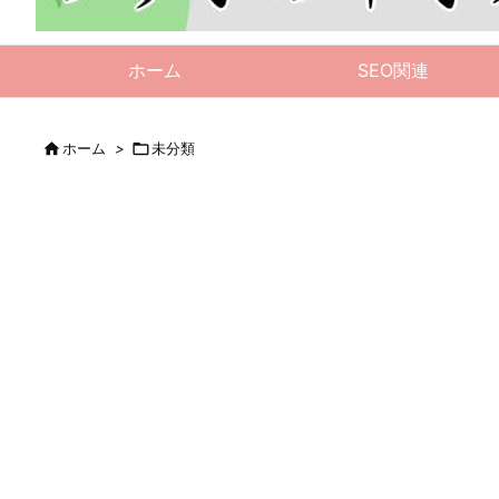
ホーム
SEO関連

ホーム
>

未分類