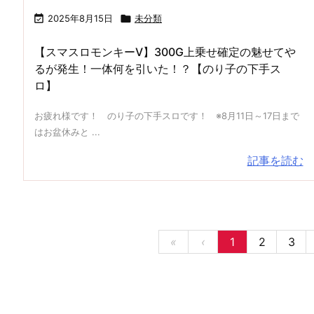

2025年8月15日

未分類
【スマスロモンキーV】300G上乗せ確定の魅せてや
るが発生！一体何を引いた！？【のり子の下手ス
ロ】
お疲れ様です！ のり子の下手スロです！ ※8月11日～17日まで
はお盆休みと ...
記事を読む
«
‹
1
2
3