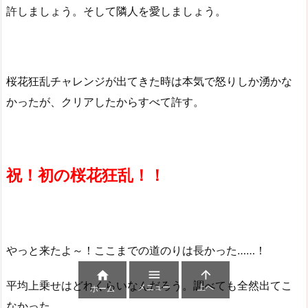
許しましょう。そして隣人を愛しましょう。
桜花狂乱チャレンジが出てきた時は本気で怒りしか湧かな
かったが、クリアしたからすべて許す。
祝！初の桜花狂乱！！
やっと来たよ～！ここまでの道のりは長かった……！



平均上乗せはどれくらいなんだろう。調べても全然出てこ
メニュー
上へ
ホーム
なかった。