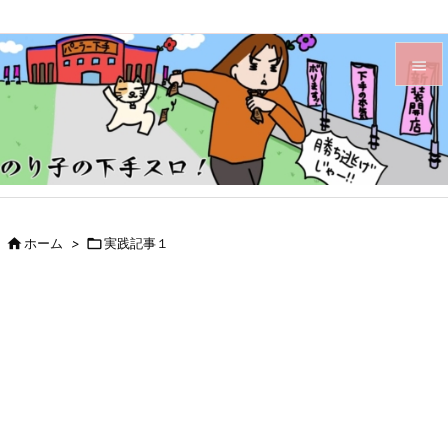


メニュ

サイド

前へ

ホーム
>

実践記事１

次へ

検索