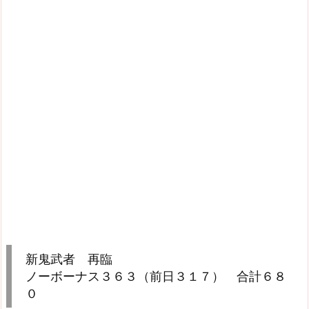
新鬼武者 再臨
ノーボーナス３６３（前日３１７） 合計６８
０