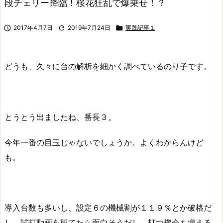
段チェリー降臨！桜花狂乱で爆乗せ！？

2017年4月7日

2019年7月24日

実践記事１
どうも、久々に台の解析を細かく調べているのり子です。
とうとう出ましたね、番長３。
今年一番の目玉じゃないでしょうか。よくわからんけど
も。
導入台数も多いし、設定６の機械割が１１９％とか破格だ
し、試打動画を観てたら面白そうだし、打つ機会も増える