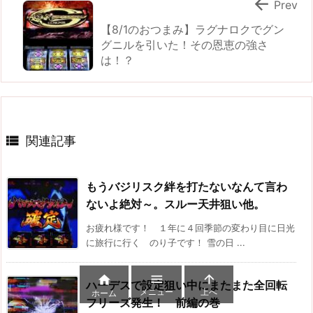

Prev
【8/1のおつまみ】ラグナロクでグン
グニルを引いた！その恩恵の強さ
は！？

関連記事
もうバジリスク絆を打たないなんて言わ
ないよ絶対～。スルー天井狙い他。
お疲れ様です！ １年に４回季節の変わり目に日光
に旅行に行く のり子です！ 雪の日 ...



ハーデスで設定狙い中にまたまた全回転
メニュー
上へ
ホーム
フリーズ発生！ 前編の巻