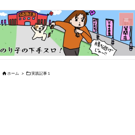


メニュ

サイド

前へ

ホーム
>

実践記事１

次へ

検索