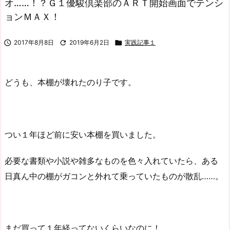
オ……！？Ｇ１優駿倶楽部のＡＲＴ開始画面でテンシ
ョンＭＡＸ！

2017年8月8日

2019年6月2日

実践記事１
どうも、本棚が壊れたのり子です。
つい１年ほど前に安い本棚を買いました。
必要な書類や小説や雑多なものを色々入れていたら、ある
日真ん中の棚がガコンと外れて乗っていたものが散乱……。
まだ買って１年経ってないくらいなのに！