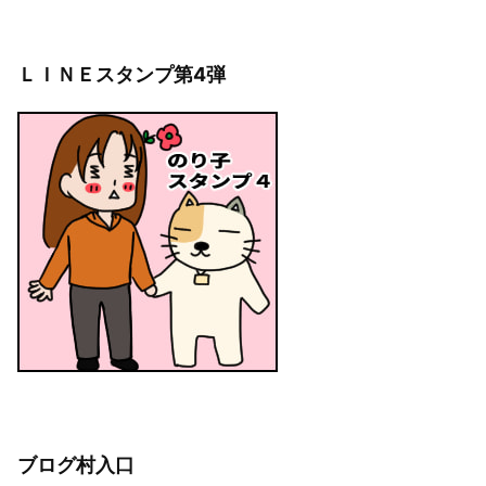
カ
イ
ブ
ＬＩＮＥスタンプ第4弾
ブログ村入口