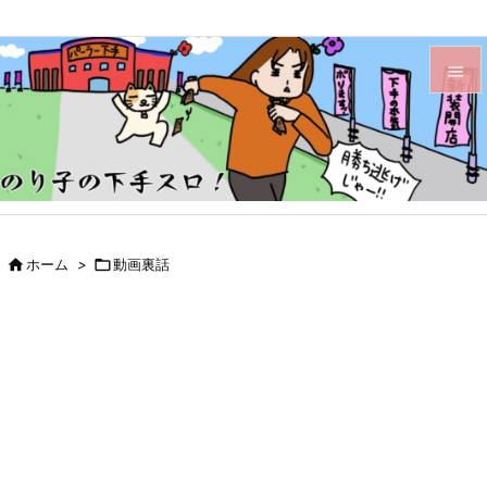


メニュ

サイド

前へ

ホーム
>

動画裏話

次へ

検索