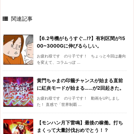

関連記事
【6.2号機がもうすぐ…⁉】有利区間が15
00~3000Gに伸びるらしい。
お疲れ様です のり子です！ ちょっと今回は趣向
を変えて、コラムっぽ ...
黄門ちゃまの印籠チャンスが始まる直前
に紅炎モードが始まる……が2回起きた。
お疲れ様です のり子です！ 動画をUPしまし
た！ 直感で「世界制覇 ...
【モンハン月下雷鳴】最後の稼働。打ち
まくって大量討伐おめでとう！？