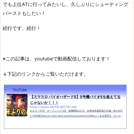
でも上位ATに行ってみたいし、久しぶりにシューティング
バーストもしたい！
続行です、続行！
※この記事は、youtubeで動画配信しております！
↓下記のリンクからご覧いただけます。
YouTube
【スマスロ バイオハザード5】5号機バイオ5を超えてる
じゃないか！！！
https://youtu.be/hSLMO7JK-mQ
おもろ！0:00 オープニング1:06 稼働開始22:22 結果発表撮影協力店舗：BIG BOS
S 1000様https://p-town.dmm.com/shops/tochigi/12398※よくある質問Ｑ：ホールに
撮影許可取ってるの？Ａ：撮影ホール様には動画の内容を評価していただいた上で、
「特別に撮影許可」...