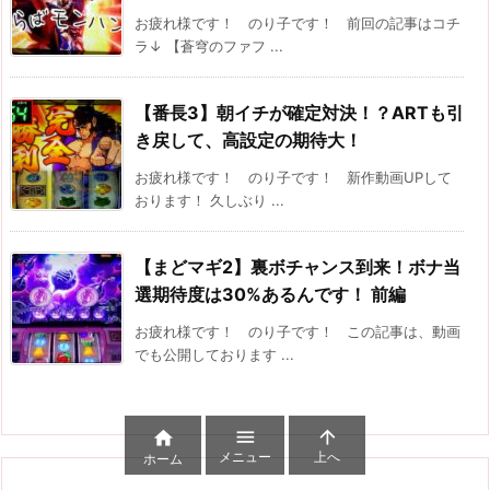
お疲れ様です！ のり子です！ 前回の記事はコチ
ラ↓ 【蒼穹のファフ ...
【番長3】朝イチが確定対決！？ARTも引
き戻して、高設定の期待大！
お疲れ様です！ のり子です！ 新作動画UPして
おります！ 久しぶり ...
【まどマギ2】裏ボチャンス到来！ボナ当
選期待度は30%あるんです！ 前編
お疲れ様です！ のり子です！ この記事は、動画
でも公開しております ...



メニュー
上へ
ホーム