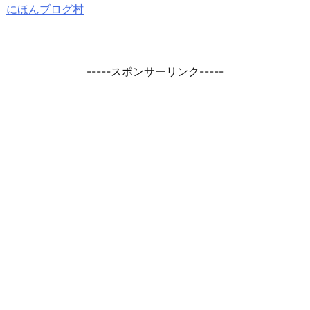
にほんブログ村
-----スポンサーリンク-----