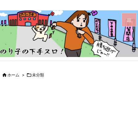


メニュ

サイド

前へ

ホーム
>

未分類

次へ

検索