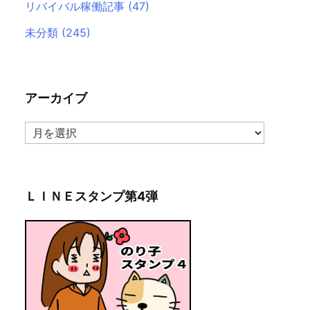
リバイバル稼働記事
(47)
未分類
(245)
アーカイブ
ア
ー
カ
イ
ブ
ＬＩＮＥスタンプ第4弾