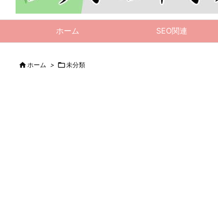
ホーム
SEO関連

ホーム
>

未分類