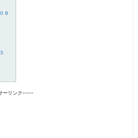
０８
３
サーリンク-----