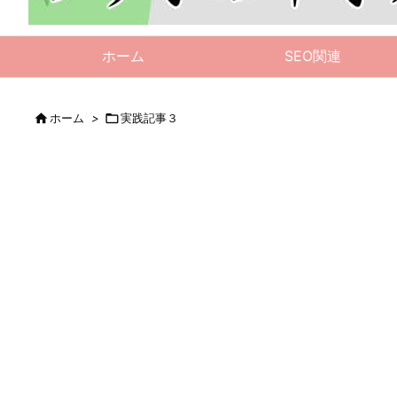
ホーム
SEO関連

ホーム
>

実践記事３