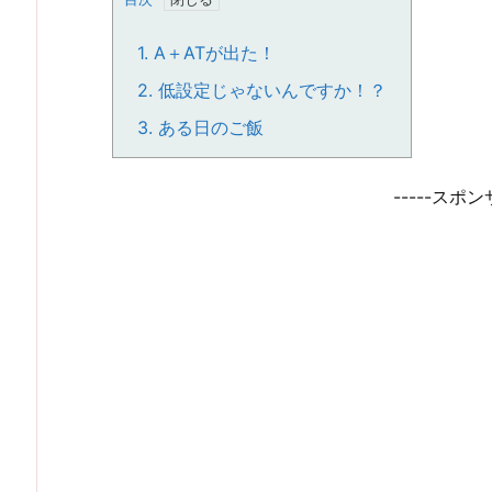
1.
A＋ATが出た！
2.
低設定じゃないんですか！？
3.
ある日のご飯
-----スポン