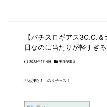
【パチスロギアス3C.C.
日なのに当たりが軽すぎる

2023年7月4日

実践記事３
押忍押忍！ のり子っス！
目次