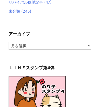
リバイバル稼働記事
(47)
未分類
(245)
アーカイブ
ア
ー
カ
イ
ブ
ＬＩＮＥスタンプ第4弾