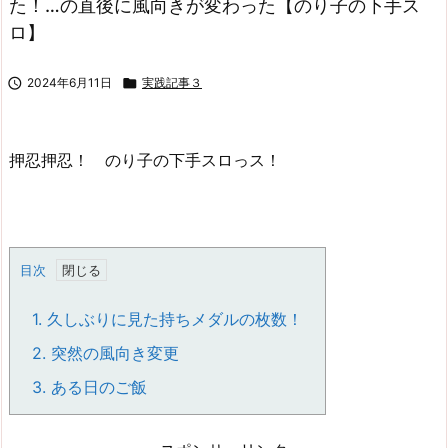
た！…の直後に風向きが変わった【のり子の下手ス
ロ】

2024年6月11日

実践記事３
押忍押忍！ のり子の下手スロっス！
目次
1.
久しぶりに見た持ちメダルの枚数！
2.
突然の風向き変更
3.
ある日のご飯