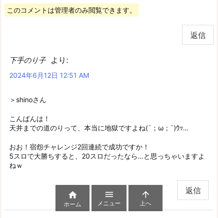
このコメントは管理者のみ閲覧できます。
返信
より:
下手のり子
2024年6月12日 12:51 AM
＞shinoさん
こんばんは！
天井までの道のりって、本当に地獄ですよね(´；ω；`)ｳｯ…
おお！宿怨チャレンジ2回連続で成功ですか！
5スロで大勝ちすると、20スロだったなら…と思っちゃいますよ
ねｗ
返信



メニュー
上へ
ホーム