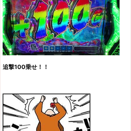
追撃100乗せ！！