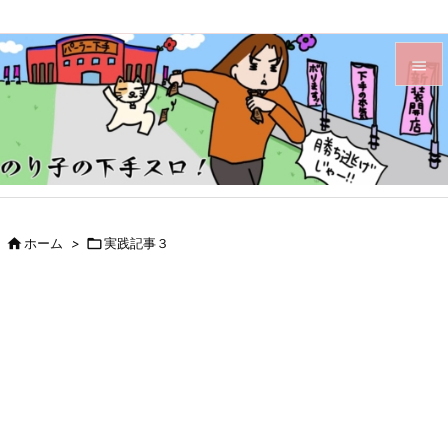


メニュ

サイド

前へ

ホーム
>

実践記事３

次へ

検索