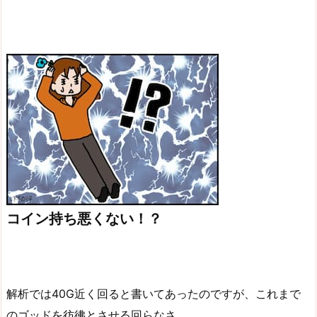
コイン持ち悪くない！？
解析では40G近く回ると書いてあったのですが、これまで
のゴッドを彷彿とさせる回らなさ。