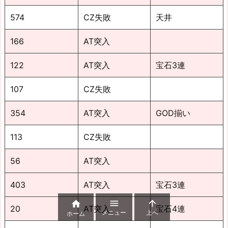
574
CZ失敗
天井
166
AT突入
122
AT突入
宝石3連
107
CZ失敗
354
AT突入
GOD揃い
113
CZ失敗
56
AT突入
403
AT突入
宝石3連



20
AT突入
宝石4連
メニュー
上へ
ホーム