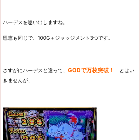
ハーデスを思い出しますね。
恩恵も同じで、100G＋ジャッジメント3つです。
GODで万枚突破！
さすがにハーデスと違って、
とはい
きませんが、