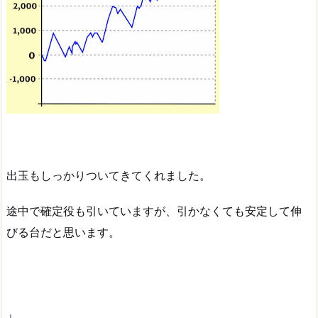
出玉もしっかりついてきてくれました。
途中で確定役も引いていますが、引かなくても安定して伸
びる台だと思います。