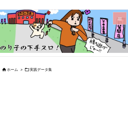


メニュ

サイド

前へ

ホーム
>

実践データ集

次へ

検索