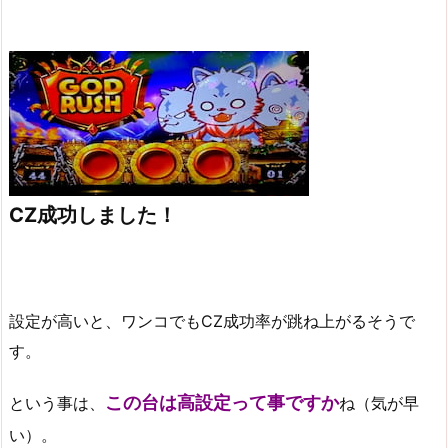
CZ成功しました！
設定が高いと、ワンコでもCZ成功率が跳ね上がるそうで
す。
この台は高設定って事ですか
という事は、
ね（気が早
い）。