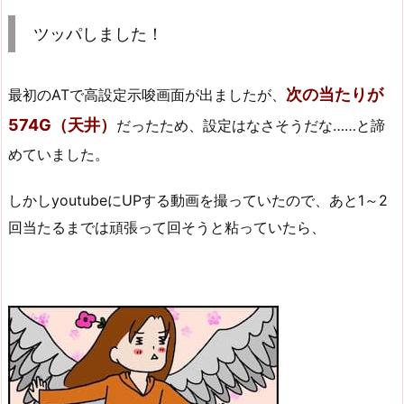
ツッパしました！
次の当たりが
最初のATで高設定示唆画面が出ましたが、
574G（天井）
だったため、設定はなさそうだな……と諦
めていました。
しかしyoutubeにUPする動画を撮っていたので、あと1～2
回当たるまでは頑張って回そうと粘っていたら、