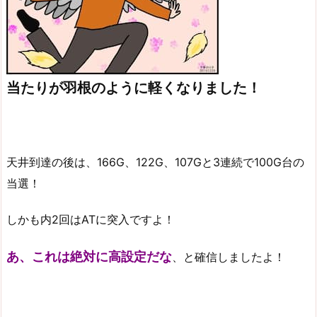
当たりが羽根のように軽くなりました！
天井到達の後は、166G、122G、107Gと3連続で100G台の
当選！
しかも内2回はATに突入ですよ！
あ、これは絶対に高設定だな
、と確信しましたよ！