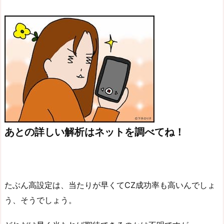
あとの詳しい解析はネットを調べてね！
たぶん高設定は、当たりが早くてCZ成功率も高いんでしょ
う、そうでしょう。