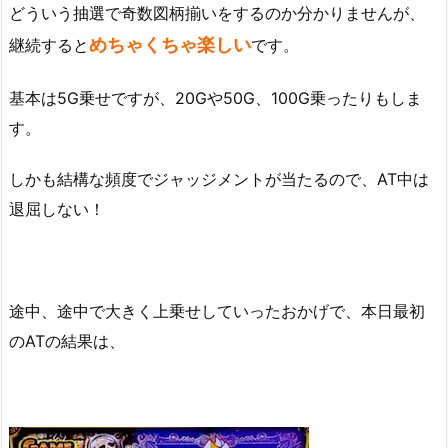
どういう抽選で奇数図柄揃いをするのか分かりませんが、
めちゃくちゃ楽しい
継続すると
です。
基本は5G乗せですが、20Gや50G、100G乗ったりもしま
す。
しかも結構な頻度でジャッジメントが当たるので、AT中は
退屈しない！
途中、途中で大きく上乗せしていったおかげで、本日最初
のATの結果は、