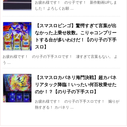
お疲れ様です！ のり子です！ 新作動画UPしま
した！ よろしくお願 ...
【スマスロビンゴ】驚愕すぎて言葉が出
なかった上乗せ枚数。こりゃコンプリー
トする台が多いわけだ！【のり子の下手
スロ】
お疲れ様です！ のり子の下手スロです！ 凄すぎて言葉もない。 よ
う ...
【スマスロカバネリ海門決戦】超カバネ
リアタック降臨！いったい何百枚乗せた
のか！？【のり子の下手スロ】
お疲れ様です！ のり子の下手スロです！ 煽りが
熱すぎる！ カバネリ ...