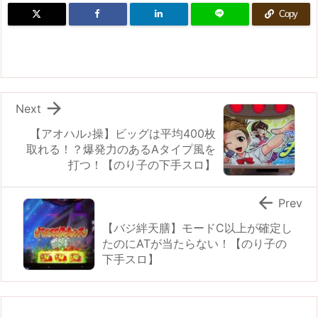
Copy

Next
【アオハル♪操】ビッグは平均400枚
取れる！？爆発力のあるAタイプ風を
打つ！【のり子の下手スロ】

Prev
【バジ絆天膳】モードC以上が確定し
たのにATが当たらない！【のり子の
下手スロ】