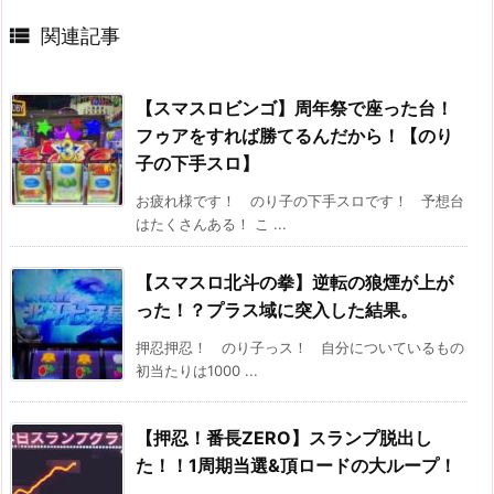

関連記事
【スマスロビンゴ】周年祭で座った台！
フゥアをすれば勝てるんだから！【のり
子の下手スロ】
お疲れ様です！ のり子の下手スロです！ 予想台
はたくさんある！ こ ...
【スマスロ北斗の拳】逆転の狼煙が上が
った！？プラス域に突入した結果。
押忍押忍！ のり子っス！ 自分についているもの
初当たりは1000 ...
【押忍！番長ZERO】スランプ脱出し
た！！1周期当選&頂ロードの大ループ！