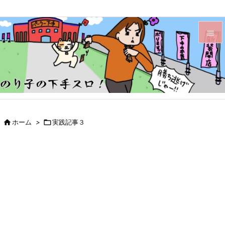


メニュ

サイド

前へ

ホーム
>

実践記事３

次へ

検索