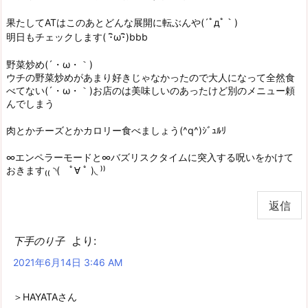
果たしてATはこのあとどんな展開に転ぶんや(´ﾟдﾟ｀)
明日もチェックします( ･ิω･ิ)bbb
野菜炒め(´・ω・｀)
ウチの野菜炒めがあまり好きじゃなかったので大人になって全然食
べてない(´・ω・｀)お店のは美味しいのあったけど別のメニュー頼
んでしまう
肉とかチーズとかカロリー食べましょう(^q^)ｼﾞｭﾙﾘ
∞エンペラーモードと∞バズリスクタイムに突入する呪いをかけて
おきます₍₍ ◝( ﾟ∀ ﾟ )◟ ⁾⁾
返信
より:
下手のり子
2021年6月14日 3:46 AM
＞HAYATAさん