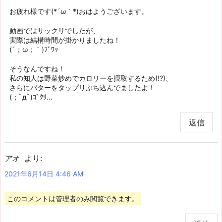
お疲れ様です(*´ω｀*)おはようございます。
動画ではサックリでしたが、
実際は結構時間が掛かりましたね！
(´；ω；｀)ﾌﾞﾜｯ
そうなんですね！
私の知人は野菜炒めでカロリーを摂取するため(⁉)、
さらにバターをタップリぶち込んでましたよ！
(；ﾟдﾟ)ｺﾞｸﾘ…
返信
より:
アオ
2021年6月14日 4:46 AM
このコメントは管理者のみ閲覧できます。