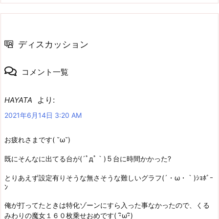
ディスカッション
コメント一覧
より:
HAYATA
2021年6月14日 3:20 AM
お疲れさまです( ˘ω˘)
既にそんなに出てる台が(´ﾟдﾟ｀)５台に時間かかった?
とりあえず設定有りそうな無さそうな難しいグラフ(´・ω・｀)ｼｮﾎﾞｰ
ﾝ
俺が打ってたときは特化ゾーンにすら入った事なかったので、くる
みわりの魔女１６０枚乗せおめです( ･ิω･ิ)