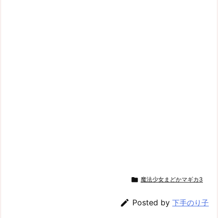

魔法少女まどかマギカ3

Posted by
下手のり子