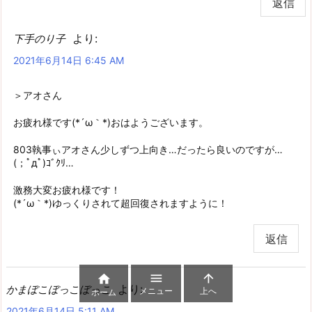
返信
より:
下手のり子
2021年6月14日 6:45 AM
＞アオさん
お疲れ様です(*´ω｀*)おはようございます。
803執事ぃアオさん少しずつ上向き…だったら良いのですが…
(；ﾟдﾟ)ｺﾞｸﾘ…
激務大変お疲れ様です！
(*´ω｀*)ゆっくりされて超回復されますように！
返信



より:
かまぼこぼっこぼっこ
メニュー
上へ
ホーム
2021年6月14日 5:11 AM