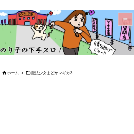


メニュ

サイド

前へ

ホーム
>

魔法少女まどかマギカ3

次へ

検索