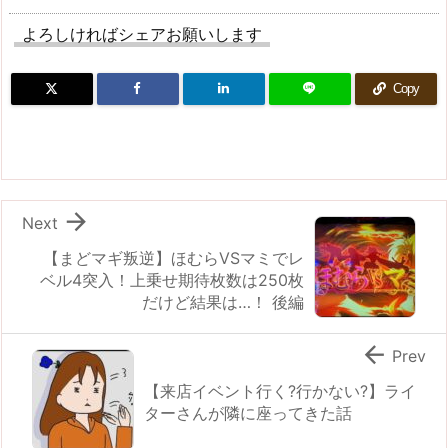
よろしければシェアお願いします
Copy

Next
【まどマギ叛逆】ほむらVSマミでレ
ベル4突入！上乗せ期待枚数は250枚
だけど結果は…！ 後編

Prev
【来店イベント行く?行かない?】ライ
ターさんが隣に座ってきた話