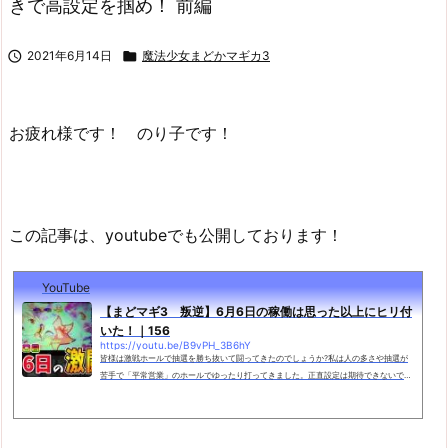
きで高設定を掴め！ 前編

2021年6月14日

魔法少女まどかマギカ3
お疲れ様です！ のり子です！
この記事は、youtubeでも公開しております！
YouTube
【まどマギ3 叛逆】6月6日の稼働は思った以上にヒリ付
いた！｜156
https://youtu.be/B9vPH_3B6hY
皆様は激戦ホールで抽選を勝ち抜いて闘ってきたのでしょうか?私は人の多さや抽選が
苦手で「平常営業」のホールでゆったり打ってきました。正直設定は期待できないです
が、せめて見せ場があれば…0:00 オープニング9:38 時間停止ゾーンLv415:24 お
まけ---------◆◆------------毎週2～3回、1...