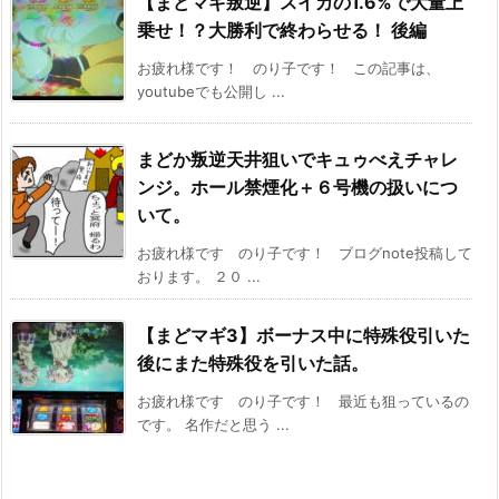
【まどマギ叛逆】スイカの1.6%で大量上
乗せ！？大勝利で終わらせる！ 後編
お疲れ様です！ のり子です！ この記事は、
youtubeでも公開し ...
まどか叛逆天井狙いでキュゥべえチャレ
ンジ。ホール禁煙化＋６号機の扱いにつ
いて。
お疲れ様です のり子です！ ブログnote投稿して
おります。 ２０ ...
【まどマギ3】ボーナス中に特殊役引いた
後にまた特殊役を引いた話。
お疲れ様です のり子です！ 最近も狙っているの
です。 名作だと思う ...