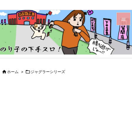


メニュ

サイド

前へ

ホーム
>

ジャグラーシリーズ

次へ

検索