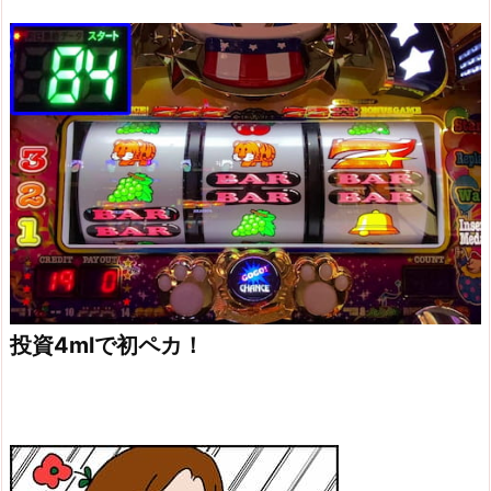
投資4mlで初ペカ！