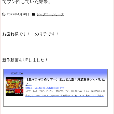
てブン回していた結果。

2022年4月26日

ジャグラーシリーズ
お疲れ様です！ のり子です！
新作動画をUPしました！
YouTube
【超ギラギラ爺サマー】またまた超！荒波台をツッパした
よー
https://youtu.be/JvNDks0dFmw
※訂正 1:48~「10P」ではなく「100P毎」です。申し訳ございません。DJ KOOさん最
高でした。0:00 オープニング0:40 稼働開始2:14 初CZ5:24 初AT11:43 満腹デ
ート大量上乗せ14:09 ゴッツぃ上乗せ---------◆◆------------下手のり子と申しま
す。毎週2～3回...