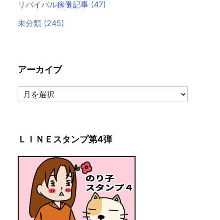
リバイバル稼働記事
(47)
未分類
(245)
アーカイブ
ア
ー
カ
イ
ブ
ＬＩＮＥスタンプ第4弾