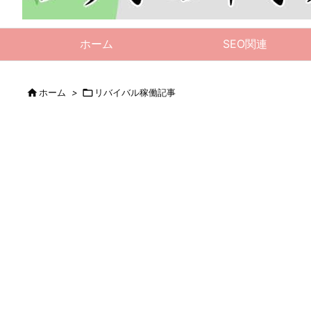
ホーム
SEO関連

ホーム
>

リバイバル稼働記事