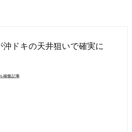
が沖ドキの天井狙いで確実に
ル稼働記事