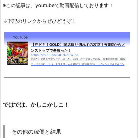
※この記事は、youtubeで動画配信しております！
↓下記のリンクからぜひどうぞ！
YouTube
【沖ドキ！GOLD】閉店取り切れずの攻防！夜8時からノ
ンストップで事故った！
https://youtu.be/S4C7N6Bw-5g
開店から閉店まで全ツッパしました。0:00 オープニング2:22 稼働開始4:18 GOD
モード？5:41 リバースストリーム点滅8:11 確定役9:35 サイレントドキドキランプ
16:47 大爆発20:24 左のみ点灯22:07 最終結果撮影協力店舗：BIG BOSS 1000様ht
tps://p-town.d...
ではでは、かしこかしこ！
その他の稼働と結果