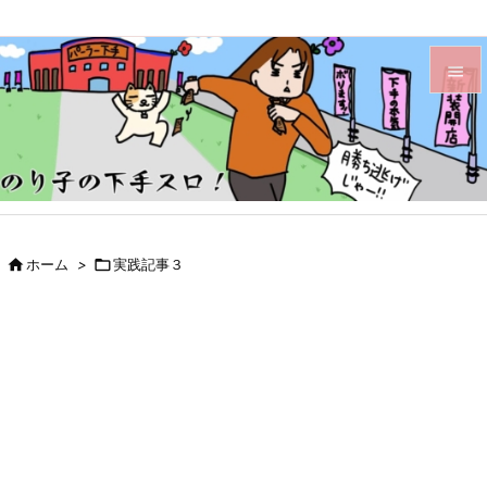


メニュ

サイド

前へ

ホーム
>

実践記事３

次へ

検索