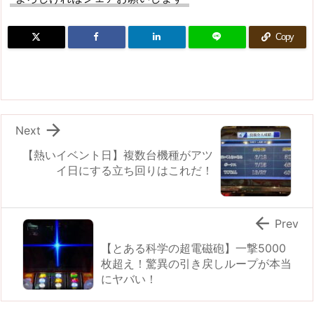
Copy

Next
【熱いイベント日】複数台機種がアツ
イ日にする立ち回りはこれだ！

Prev
【とある科学の超電磁砲】一撃5000
枚超え！驚異の引き戻しループが本当
にヤバい！