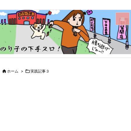


メニュ

サイド

前へ

ホーム
>

実践記事３

次へ

検索