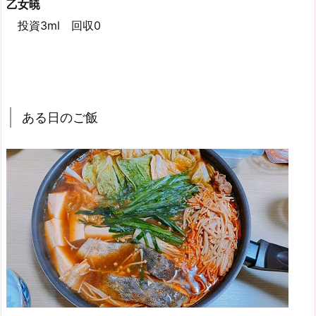
乙女暁
投資3ml 回収0
ある日のご飯