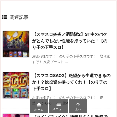

関連記事
【スマスロ炎炎ノ消防隊2】ST中のバケ
がとんでもない性能を持っていた！【の
り子の下手スロ】
お疲れ様です！ のり子の下手スロです！ 取り返
すぞ！ 炎炎ブースト ...
【スマスロSAO2】絶望から生還できるの
か！？総投資を捲ってくれ！【のり子の
下手スロ】
お疲れ様です！ のり子の下手スロです！ 絶
望……からの！？ 上位A ...



メニュー
上へ
ホーム
【ツインブレイク】神無月さん生誕祭で