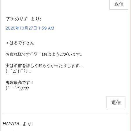
返信
より:
下手のり子
2020年10月27日 1:59 AM
＞はるですさん
お疲れ様です(´▽｀)おはようございます。
実は名前を詳しく知らなかったりします…
(；ﾟдﾟ)ｺﾞｸﾘ…
鬼嫁最高です！
(´ー｀*)ｳﾝｳﾝ
返信
より:
HAYATA