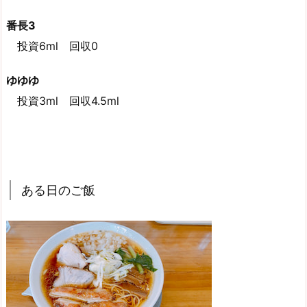
番長3
投資6ml 回収0
ゆゆゆ
投資3ml 回収4.5ml
ある日のご飯