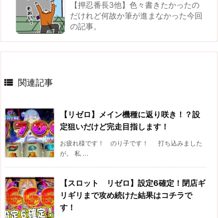
【押忍番長3他】色々書きたかったの
だけれど何故か筆が進まなかった今回
の記事。

関連記事
【リゼロ】メイン機種に返り咲き！？設
定狙いだけど完走目指します！
お疲れ様です！ のり子です！ 打ち込みました
が。 私 ...
【スロット リゼロ】設定6確定！閉店ギ
リギリまで攻め続けた結果はコチラで
す！