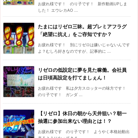
お疲れ様です！ のり子です！ 新作動画UPしま
した！ エウレカAO ...
たまにはリゼロ三昧。超プレミアフラグ
「絶望に抗え」をご存知ですか？
お疲れ様です！ 別にリゼロは嫌いじゃないんです
よ？むしろ好きなのですが、記事的に ...
リゼロの低設定に夢を見た稼働。会社員
は日頃高設定を打てましぇん！
お疲れ様です 私は夕方スロッターの味方です！
のり子です！ ガンダ ...
【リゼロ】休日の朝から天井狙い？朝一
抽選に参加出来ない理由とは！？
お疲れ様です のり子です！ ようやく本格始動出
来るようになってきま ...