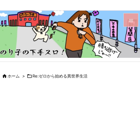


メニュ

サイド

前へ

ホーム
>

Re:ゼロから始める異世界生活

次へ

検索