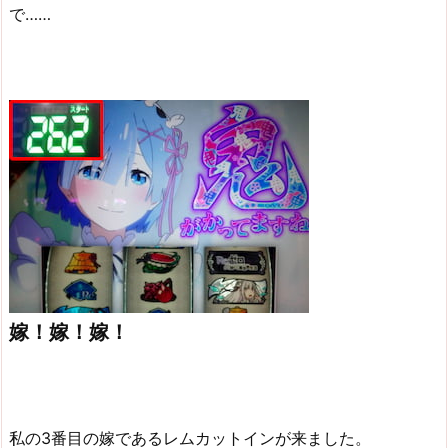
で……
嫁！嫁！嫁！
私の3番目の嫁であるレムカットインが来ました。