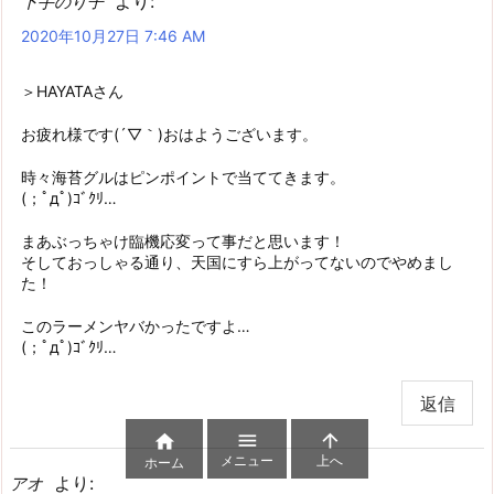
より:
下手のり子
2020年10月27日 7:46 AM
＞HAYATAさん
お疲れ様です(´▽｀)おはようございます。
時々海苔グルはピンポイントで当ててきます。
(；ﾟдﾟ)ｺﾞｸﾘ…
まあぶっちゃけ臨機応変って事だと思います！
そしておっしゃる通り、天国にすら上がってないのでやめまし
た！
このラーメンヤバかったですよ…
(；ﾟдﾟ)ｺﾞｸﾘ…
返信



メニュー
上へ
ホーム
より:
アオ