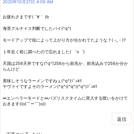
2020年10月27日 4:09 AM
お疲れさまです( ´∀｀ )b
海苔グルナイス判断でしたバイ(^q^)
モードアップで役によって上がり方が分かれてたような？( -_・)?
１年近く前に調べたので忘れました( ゜o゜)
天国は256天井ですな(^q^)256から前兆か、前兆込みで256か分か
らんけど
美味しそうなラーメンですねぇ(^q^)ｼﾞｭﾙﾘ
ヤヴァイですよそのラーメン(^q^)(^q^)(^q^)ｼﾞｭﾙﾘ
∞エンペラーモードと∞バズリスクタイムに突入する呪いをかけて
おきます((o(￣ー￣)o))
返信