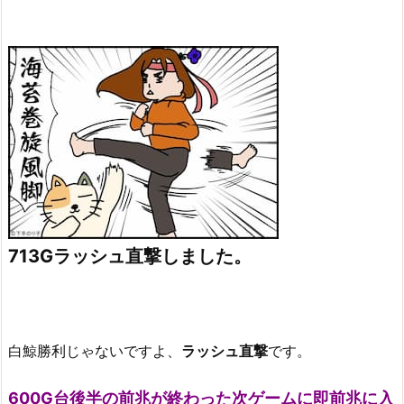
713Gラッシュ直撃しました。
白鯨勝利じゃないですよ、
ラッシュ直撃
です。
600G台後半の前兆が終わった次ゲームに即前兆に入