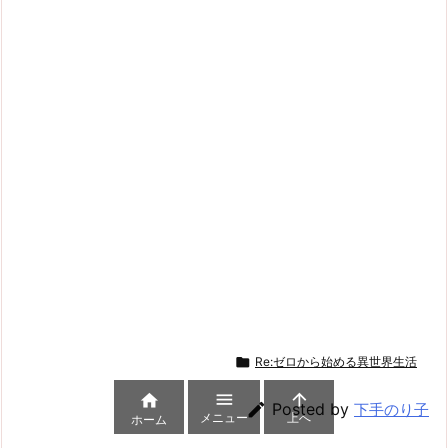

Re:ゼロから始める異世界生活




Posted by
下手のり子
メニュー
上へ
ホーム