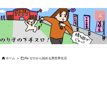


メニュ

サイド

前へ

ホーム
>

Re:ゼロから始める異世界生活

次へ

検索