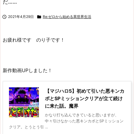
だ……

2021年4月29日

Re:ゼロから始める異世界生活
お疲れ様です のり子です！
新作動画UPしました！
【マジハロ5】初めて引いた悪キンカ
ボとSPミッションクリアが立て続け
に来た話。魔界
かなり打ち込んできていると思いますが、
中々引けなかった悪キンカボとSPミッション
クリア。とうとう引 ...