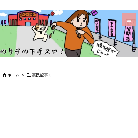


メニュ

サイド

前へ

ホーム
>

実践記事３

次へ

検索