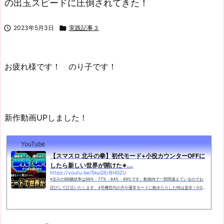
の出玉スピードに圧倒されてきた！

2023年5月3日

実践記事３
お疲れ様です！ のり子です！
新作動画UPしました！
YouTube
【スマスロ 北斗の拳】初代モード+小役カウンターOFFに
したら新しい世界が開けた※...
https://youtu.be/5kuQErBHGZU
※北斗のBB継続率は66%・77%・84%・89%です。動画内で一部間違えているのでお
詫びして訂正いたします。4号機世代の方や通常モードに飽きたりした時は是非！0:00
オープニング0:40 稼働開始2:43 リン激しく転ぶ&LED矛盾7:36 岩山両斬波&ナ
レーション13:17 黒王演出放置15:19 リーチ目...