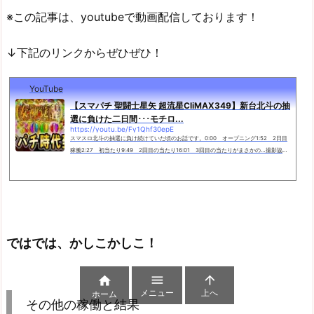
※この記事は、youtubeで動画配信しております！
↓下記のリンクからぜひぜひ！
YouTube
【スマパチ 聖闘士星矢 超流星CliMAX349】新台北斗の抽
選に負けた二日間･･･モチロ...
https://youtu.be/Fy1Qhf30epE
スマスロ北斗の抽選に負け続けていた頃のお話です。0:00 オープニング1:52 2日目
稼働2:27 初当たり9:49 2回目の当たり16:01 3回目の当たりがまさかの…撮影協力
店舗：スーパーライブガーデン小山喜沢店様p-world：https://www.p-world.co.jp/to
chigi/livega...
ではでは、かしこかしこ！



メニュー
上へ
ホーム
その他の稼働と結果