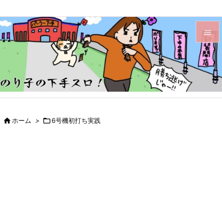


メニュ

サイド

前へ

ホーム
>

6号機初打ち実践

次へ

検索