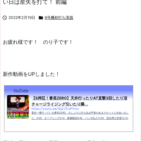
い日は星矢を打て！ 前編

2022年2月19日

6号機初打ち実践
お疲れ様です！ のり子です！
新作動画をUPしました！
YouTube
【S押忍！番長ZERO】天井行ったりAT直撃3回したり頂
チャージライジング引いたり隣...
https://youtu.be/GqZJTvsPYms
最近一番打っている番長ZERO。久しぶりに打ち込み甲斐があるスロットに出会いまし
た。0:00 オープニング0:14 稼働開始9:40 パンダ乱入11:00 昆虫博士登場12:15
頂チャージライジング---------◆◆------------下手のり子と申します。毎週2～3回
を目標にしてます。20時頃更新予定...