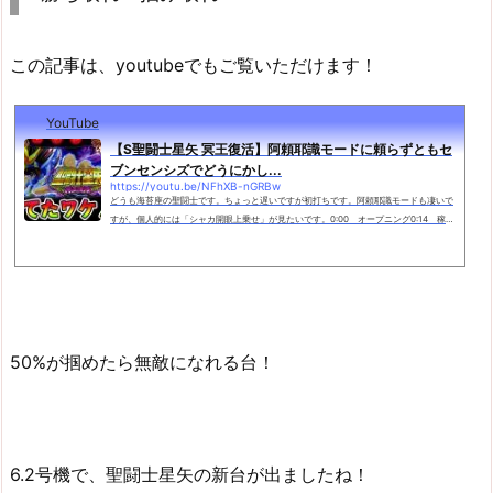
この記事は、youtubeでもご覧いただけます！
YouTube
【S聖闘士星矢 冥王復活】阿頼耶識モードに頼らずともセ
ブンセンシズでどうにかし...
https://youtu.be/NFhXB-nGRBw
どうも海苔座の聖闘士です。ちょっと遅いですが初打ちです。阿頼耶識モードも凄いで
すが、個人的には「シャカ開眼上乗せ」が見たいです。0:00 オープニング0:14 稼働
開始1:32 初当たり4:35 聖闘士ラッシュ7:09 一輝復活13:34 vsシャカ15:02 冥
闘士激闘沙織画面---------◆◆------...
50%が掴めたら無敵になれる台！
6.2号機で、聖闘士星矢の新台が出ましたね！