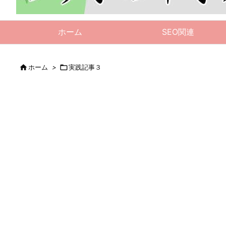
ホーム
SEO関連

ホーム
>

実践記事３