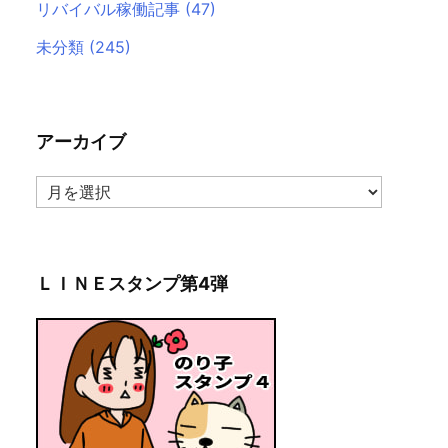
リバイバル稼働記事
(47)
未分類
(245)
アーカイブ
ア
ー
カ
イ
ブ
ＬＩＮＥスタンプ第4弾