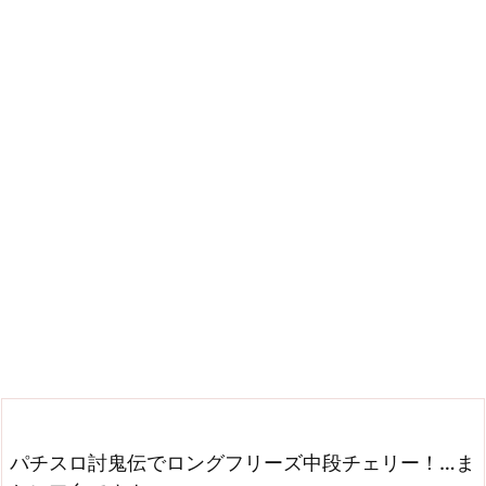
パチスロ討鬼伝でロングフリーズ中段チェリー！…ま