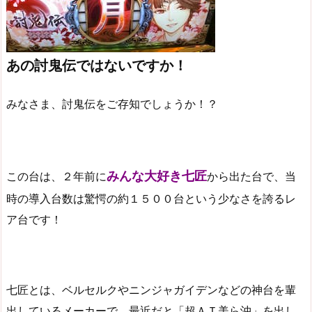
あの討鬼伝ではないですか！
みなさま、討鬼伝をご存知でしょうか！？
みんな大好き七匠
この台は、２年前に
から出た台で、当
時の導入台数は驚愕の約１５００台という少なさを誇るレ
ア台です！
七匠とは、ベルセルクやニンジャガイデンなどの神台を輩
出しているメーカーで、最近だと「超ＡＴ美ら沖」を出し