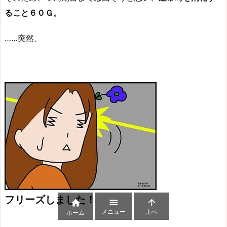
ること６０Ｇ。
……突然、
フリーズしました！



メニュー
上へ
ホーム