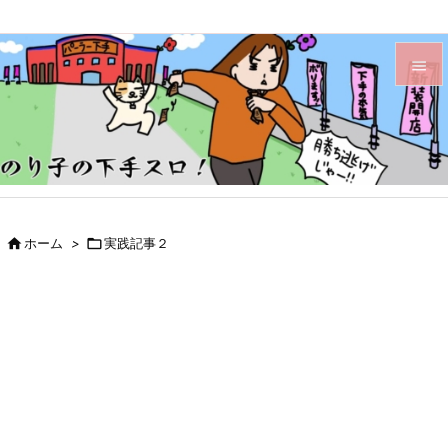


メニュ

サイド

前へ

ホーム
>

実践記事２

次へ

検索