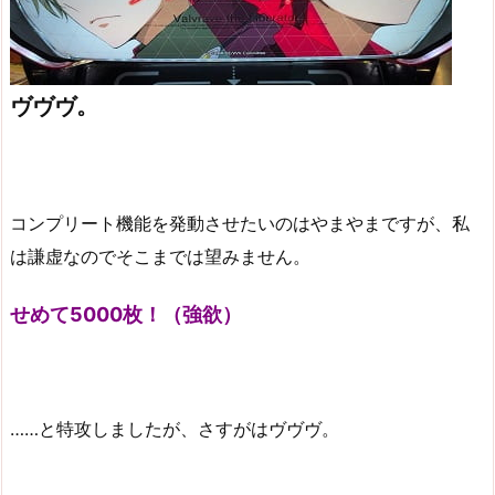
ヴヴヴ。
コンプリート機能を発動させたいのはやまやまですが、私
は謙虚なのでそこまでは望みません。
せめて5000枚！（強欲）
……と特攻しましたが、さすがはヴヴヴ。