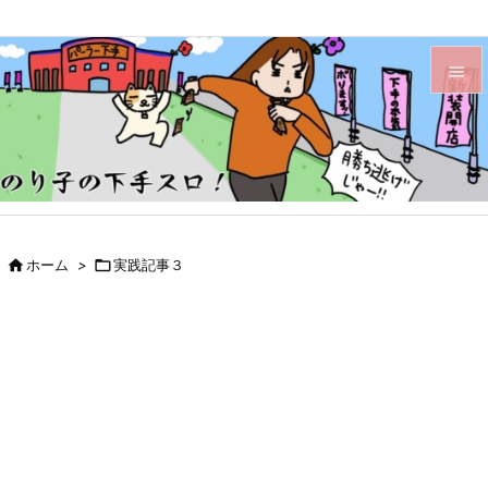


メニュ

サイド

前へ

ホーム
>

実践記事３

次へ

検索