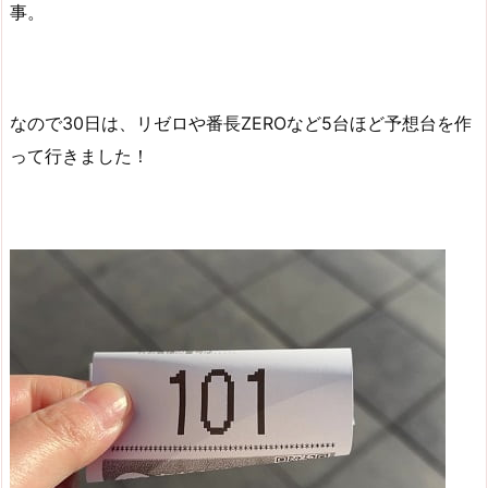
事。
なので30日は、リゼロや番長ZEROなど5台ほど予想台を作
って行きました！