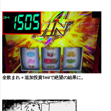
全飲まれ＋追加投資1mlで絶望の結果に。