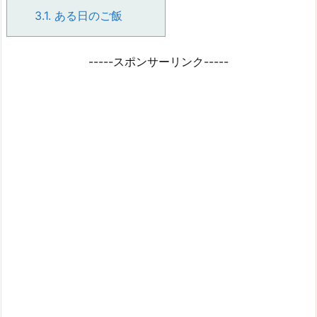
3.1.
ある日のご飯
-----スポンサーリンク-----