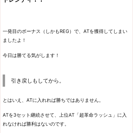
一発目のボーナス（しかもREG）で、ATを獲得してしまい
ましたよ！
今日は勝てる気がします！
引き戻しもしてから。
とはいえ、ATに入れれば勝ちではありません。
ATを3セット継続させて、上位AT「超革命ラッシュ」に入
れなければ勝利はないのです。