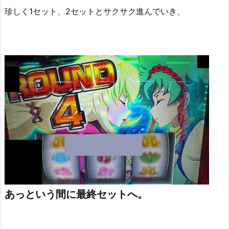
珍しく1セット、2セットとサクサク進んでいき、
あっという間に最終セットへ。