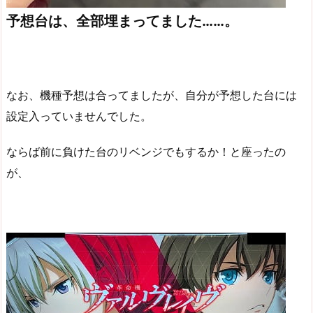
予想台は、全部埋まってました……。
なお、機種予想は合ってましたが、自分が予想した台には
設定入っていませんでした。
ならば前に負けた台のリベンジでもするか！と座ったの
が、