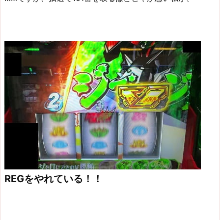
REGをやれている！！