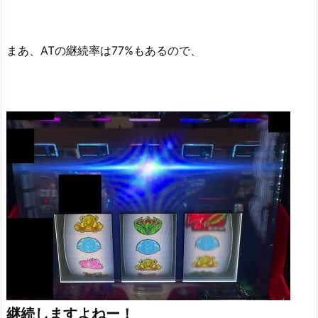
まあ、ATの継続率は77%もあるので、
継続しますよねー！