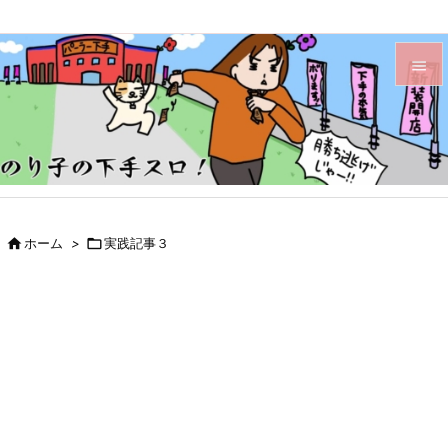


メニュ

サイド

前へ

ホーム
>

実践記事３

次へ

検索