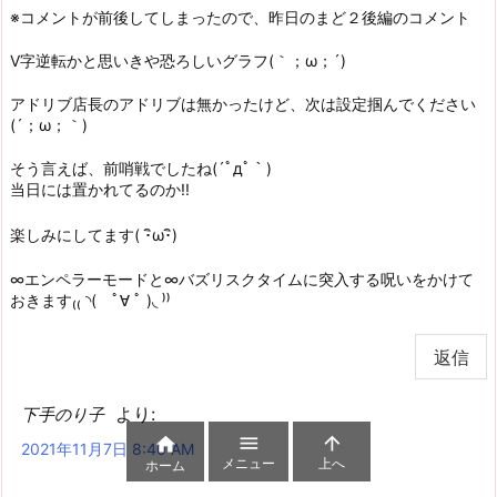
※コメントが前後してしまったので、昨日のまど２後編のコメント
V字逆転かと思いきや恐ろしいグラフ(｀；ω；´)
アドリブ店長のアドリブは無かったけど、次は設定掴んでください
(´；ω；｀)
そう言えば、前哨戦でしたね(´ﾟдﾟ｀)
当日には置かれてるのか!!
楽しみにしてます( ･ิω･ิ)
∞エンペラーモードと∞バズリスクタイムに突入する呪いをかけて
おきます₍₍ ◝( ﾟ∀ ﾟ )◟ ⁾⁾
返信
より:
下手のり子



2021年11月7日 8:40 AM
メニュー
上へ
ホーム