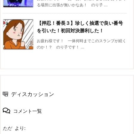
る場所に出張が無いかなあ！ のり子 ...
【押忍！番長３】珍しく抽選で良い番号
を引いた！初回対決勝利した！
お疲れ様です！ 一体何時までこのスランプが続く
のか！？ のり子です！ ...
ディスカッション
コメント一覧
より:
ただ