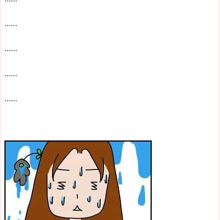
……
……
……
……