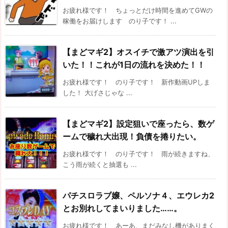
お疲れ様です！ ちょっとだけ時間を進めてGWの
稼働をお届けします のり子です！ ...
【まどマギ2】オスイチで激アツ演出を引
いた！！これが1日の流れを決めた！！
お疲れ様です！ のり子です！ 新作動画UPしま
した！ 大げさじゃな ...
【まどマギ2】設定狙いで座ったら、数ゲ
ームで穢れ大出現！負債を捲りたい。
お疲れ様です！ のり子です！ 雨が続きますね、
こう雨が続くと抽選も ...
パチスロラブ嬢、ペルソナ４、エウレカ2
とお別れしてまいりました……。
お疲れ様です！ あーあ、まだみなし機がありまく