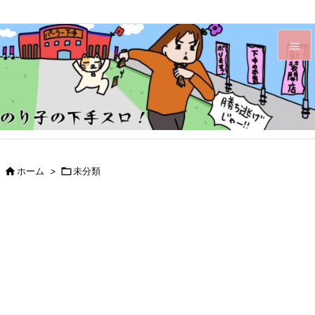


メニュ

サイド

前へ

ホーム
>

未分類

次へ

検索