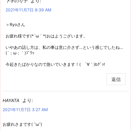
より:
下手のり子
2021年11月7日 8:39 AM
＞Ryoさん
お疲れ様です(*´ω｀*)おはようございます。
いやあの話し方は、私の事は意に介さず…という感じでしたね…
(´；ω；｀)ﾌﾞﾜｯ
今起きたばかりなので急いでいきます！( ´∀｀)bｸﾞｯ!
返信
より:
HAYATA
2021年11月7日 3:27 AM
お疲れさまです( ˘ω˘)