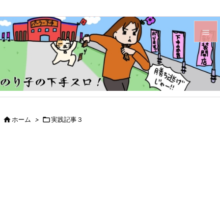


メニュ

サイド

前へ

ホーム
>

実践記事３

次へ

検索