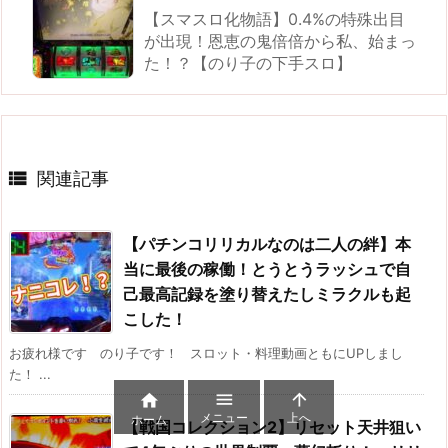
【スマスロ化物語】0.4%の特殊出目
が出現！恩恵の鬼倍倍から私、始まっ
た！？【のり子の下手スロ】

関連記事
【パチンコリリカルなのは二人の絆】本
当に最後の稼働！とうとうラッシュで自
己最高記録を塗り替えたしミラクルも起
こした！
お疲れ様です のり子です！ スロット・料理動画ともにUPしまし
た！ ...



メニュー
上へ
ホーム
【戦国コレクション2】リセット天井狙い