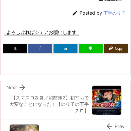

Posted by
下手のり子
よろしければシェアお願いします
Copy

Next
【スマスロ炎炎ノ消防隊2】初打ちで
大変なことになった！【のり子の下手
スロ】

Prev