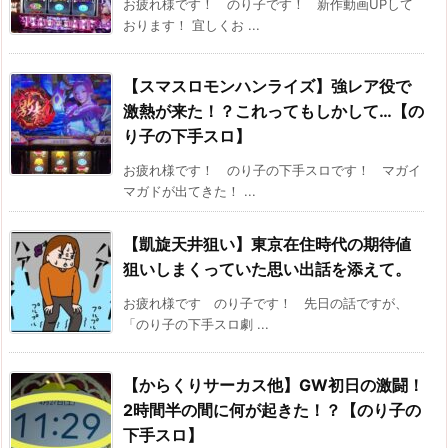
お疲れ様です！ のり子です！ 新作動画UPして
おります！ 宜しくお ...
【スマスロモンハンライズ】強レア役で
激熱が来た！？これってもしかして…【の
り子の下手スロ】
お疲れ様です！ のり子の下手スロです！ マガイ
マガドが出てきた！ ...
【凱旋天井狙い】東京在住時代の期待値
狙いしまくっていた思い出話を添えて。
お疲れ様です のり子です！ 先日の話ですが、
「のり子の下手スロ劇 ...
【からくりサーカス他】GW初日の激闘！
2時間半の間に何が起きた！？【のり子の
下手スロ】