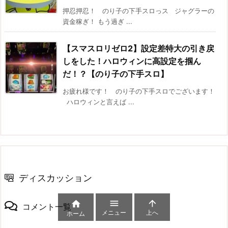
押忍押忍！ のり子の下手スロっス ジャグラーの
資金稼ぎ！ もう過ぎ ...
【スマスロリゼロ2】設定差特大の引き戻
しをした！ハロウィンに高設定を掴ん
だ！？【のり子の下手スロ】
お疲れ様です！ のり子の下手スロでございます！
ハロウィンと言えば ...
ディスカッション



コメント一覧
メニュー
上へ
ホーム