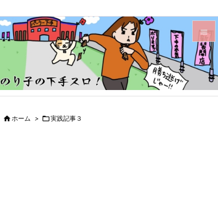


メニュ

サイド

前へ

ホーム
>

実践記事３

次へ

検索