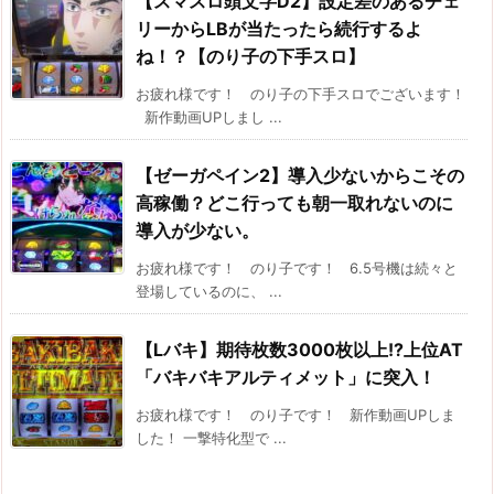
【スマスロ頭文字D2】設定差のあるチェ
リーからLBが当たったら続行するよ
ね！？【のり子の下手スロ】
お疲れ様です！ のり子の下手スロでございます！
新作動画UPしまし ...
【ゼーガペイン2】導入少ないからこその
高稼働？どこ行っても朝一取れないのに
導入が少ない。
お疲れ様です！ のり子です！ 6.5号機は続々と
登場しているのに、 ...
【Lバキ】期待枚数3000枚以上!?上位AT
「バキバキアルティメット」に突入！
お疲れ様です！ のり子です！ 新作動画UPしま
した！ 一撃特化型で ...