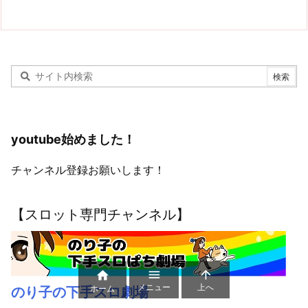
youtube始めました！
チャンネル登録お願いします！
【スロット専門チャンネル】



メニュー
上へ
ホーム
のり子の下手スロ劇場