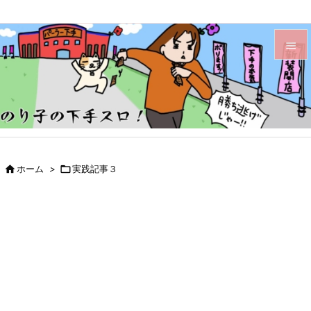


メニュ

サイド

前へ

ホーム
>

実践記事３

次へ

検索