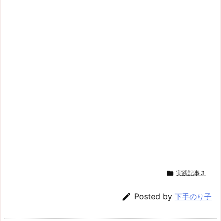

実践記事３

Posted by
下手のり子