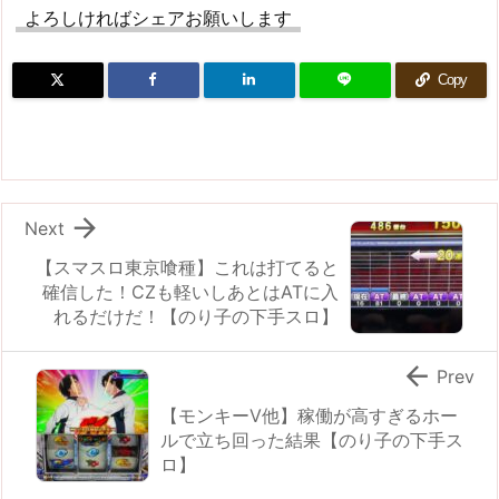
よろしければシェアお願いします
Copy

Next
【スマスロ東京喰種】これは打てると
確信した！CZも軽いしあとはATに入
れるだけだ！【のり子の下手スロ】

Prev
【モンキーV他】稼働が高すぎるホー
ルで立ち回った結果【のり子の下手ス
ロ】