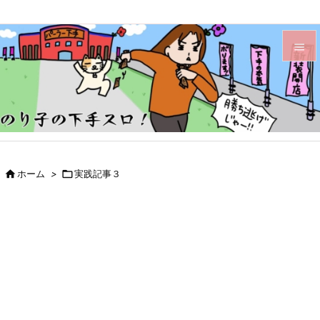


メニュ

サイド

前へ

ホーム
>

実践記事３

次へ

検索