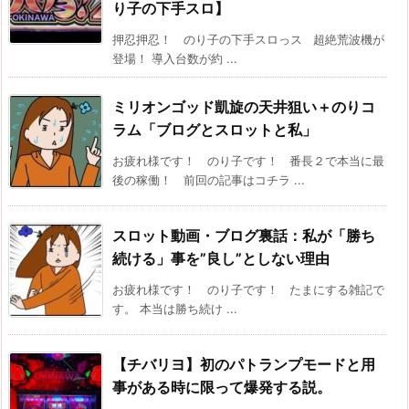
り子の下手スロ】
押忍押忍！ のり子の下手スロっス 超絶荒波機が
登場！ 導入台数が約 ...
ミリオンゴッド凱旋の天井狙い＋のりコ
ラム「ブログとスロットと私」
お疲れ様です！ のり子です！ 番長２で本当に最
後の稼働！ 前回の記事はコチラ ...
スロット動画・ブログ裏話：私が「勝ち
続ける」事を”良し”としない理由
お疲れ様です！ のり子です！ たまにする雑記で
す。 本当は勝ち続け ...
【チバリヨ】初のパトランプモードと用
事がある時に限って爆発する説。