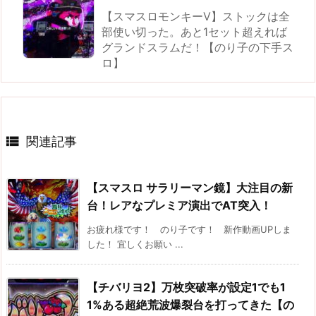
【スマスロモンキーV】ストックは全
部使い切った。あと1セット超えれば
グランドスラムだ！【のり子の下手ス
ロ】

関連記事
【スマスロ サラリーマン鏡】大注目の新
台！レアなプレミア演出でAT突入！
お疲れ様です！ のり子です！ 新作動画UPしま
した！ 宜しくお願い ...
【チバリヨ2】万枚突破率が設定1でも1
1%ある超絶荒波爆裂台を打ってきた【の