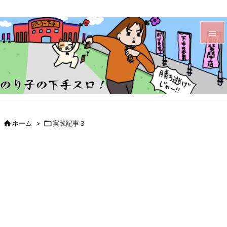


メニュ

サイド

前へ

ホーム
>

実践記事３

次へ

検索