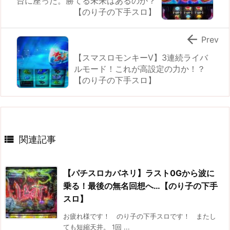
台に座った。勝てる未来はあるのか？
【のり子の下手スロ】

Prev
【スマスロモンキーV】3連続ライバ
ルモード！これが高設定の力か！？
【のり子の下手スロ】

関連記事
【パチスロカバネリ】ラスト0Gから波に
乗る！最後の無名回想へ…【のり子の下手
スロ】
お疲れ様です！ のり子の下手スロです！ またし
ても短縮天井。 1回 ...