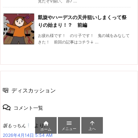
見たぞV揃い。 赤7 ...
凱旋やハーデスの天井狙いしまくって祭
りの始まり！？ 前編
お疲れ様です！ のり子です！ 鬼の城をみなして
きた！ 前回の記事はコチラ↓ ...
ディスカッション
コメント一覧



より:
坂もっちん
メニュー
上へ
ホーム
2026年4月14日 5:54 AM