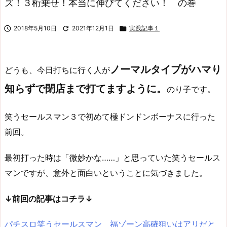
ズ！３桁乗せ！本当に伸びてください！ の巻

2018年5月10日

2021年12月1日

実践記事１
ノーマルタイプがハマり
どうも、今日打ちに行く人が
知らずで閉店まで打てますように。
のり子です。
笑うセールスマン３で初めて極ドンドンボーナスに行った
前回。
最初打った時は「微妙かな……」と思っていた笑うセールス
マンですが、意外と面白いということに気づきました。
↓前回の記事はコチラ↓
パチスロ笑うセールスマン 福ゾーン高確狙いはアリだと