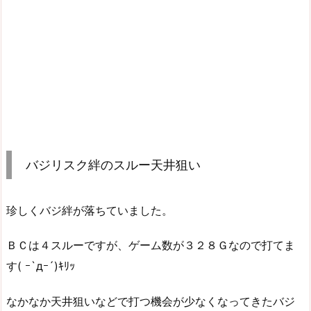
バジリスク絆のスルー天井狙い
珍しくバジ絆が落ちていました。
ＢＣは４スルーですが、ゲーム数が３２８Ｇなので打てま
す( ｰ`дｰ´)ｷﾘｯ
なかなか天井狙いなどで打つ機会が少なくなってきたバジ