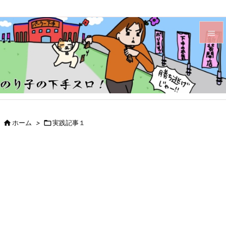


メニュ

サイド

前へ

ホーム
>

実践記事１

次へ

検索