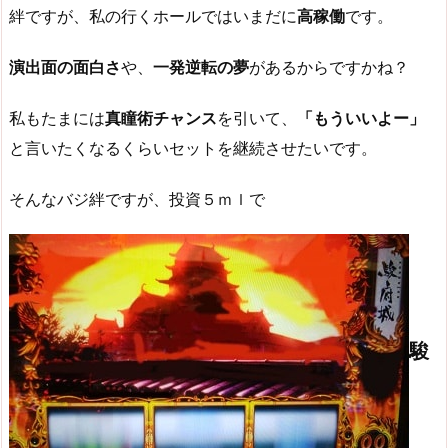
絆ですが、私の行くホールではいまだに
高稼働
です。
演出面の面白さ
や、
一発逆転の夢
があるからですかね？
私もたまには
真瞳術チャンス
を引いて、
「もういいよー」
と言いたくなるくらいセットを継続させたいです。
そんなバジ絆ですが、投資５ｍｌで
駿