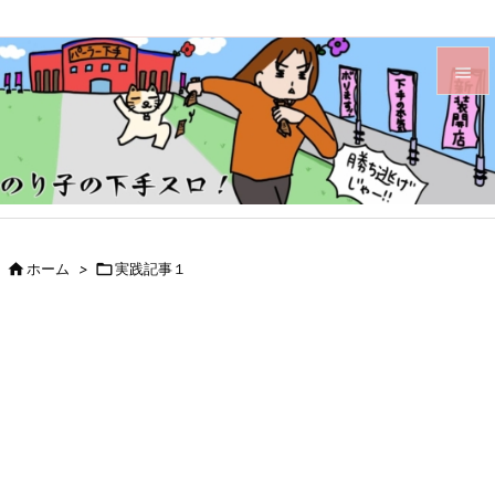


メニュ

サイド

前へ

ホーム
>

実践記事１

次へ

検索