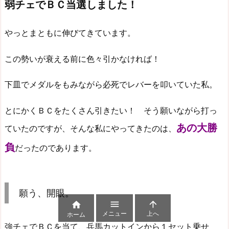
弱チェでＢＣ当選しました！
やっとまともに伸びてきています。
この勢いが衰える前に色々引かなければ！
下皿でメダルをもみながら必死でレバーを叩いていた私。
とにかくＢＣをたくさん引きたい！ そう願いながら打っ
あの大勝
ていたのですが、そんな私にやってきたのは、
負
だったのであります。
願う、開眼。



メニュー
上へ
ホーム
強チェでＢＣを当て、兵馬カットインから１セット乗せ