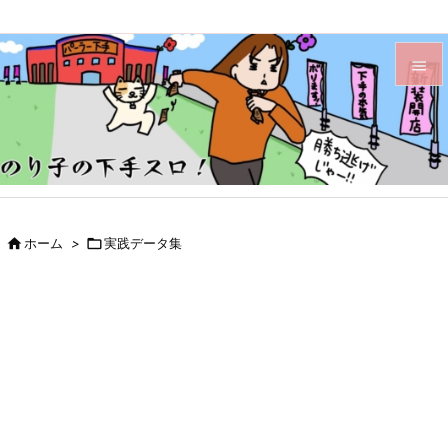


メニュ

サイド

前へ

ホーム
>

実践データ集

次へ

検索