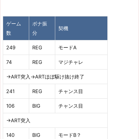
ゲーム
ボナ振
契機
数
分
249
REG
モードA
74
REG
マジチャレ
→ART突入→ARTほぼ駆け抜け終了
241
REG
チャンス目
106
BIG
チャンス目
→ART突入
140
BIG
モードB？