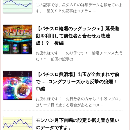
この記事では、星矢ＳＰの詳細データを載せていま
す。 星矢ＳＰの記事はコチラ↓ ...
【パチスロ輪廻のラグランジェ】延長遊
戯を利用して前任者と合わせ万枚達
成！？ 後編
お疲れ様です！ のり子です！ 輪廻チャンス大成
功！？ 前回の記事は ...
【パチスロ熊酒場】出玉が全飲まれ寸前
で……ロングフリーズから反撃の狼煙！
中編
お疲れ様です！ 先日数名の方から「中段マグロ」
はリーチ目で止まる場合があるとコメ ...
モンハン月下雷鳴の設定５据え置き狙い
のデータですよ。