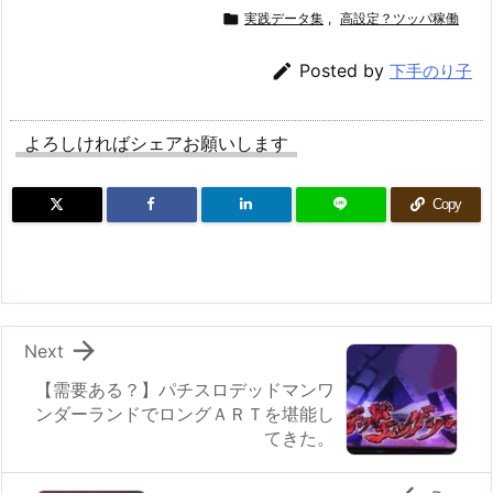

実践データ集
,
高設定？ツッパ稼働

Posted by
下手のり子
よろしければシェアお願いします
Copy

Next
【需要ある？】パチスロデッドマンワ
ンダーランドでロングＡＲＴを堪能し
てきた。