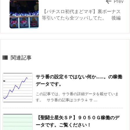

Prev
【パチスロ初代まどマギ】裏ボーナス
等引いてたら全ツッパしてた。 後編

関連記事
サラ番の設定６ではない何か……。の稼働
データです。
この記事では、サラ番の詳細データを載せていま
す。 サラ番の記事はコチラ↓ サ ...
【聖闘士星矢ＳＰ】９０５０Ｇ稼働のデ
ータです。ご覧ください！