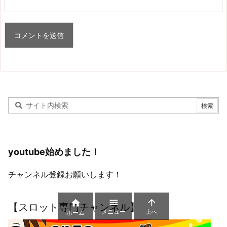
youtube始めました！
チャンネル登録お願いします！



【スロット専門チャンネル】
メニュー
上へ
ホーム