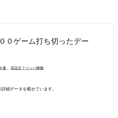
００ゲーム打ち切ったデー
タ集
,
高設定？ツッパ稼働
の詳細データを載せています。