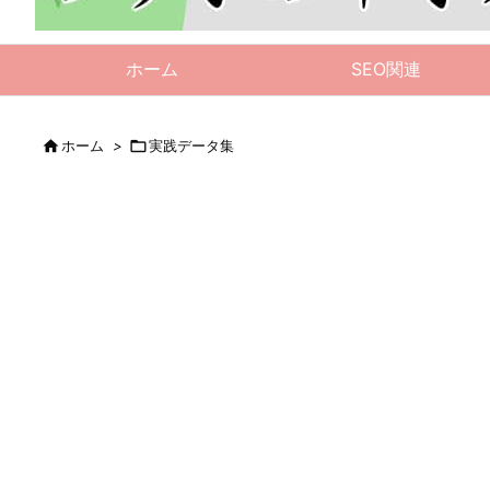
ホーム
SEO関連

ホーム
>

実践データ集