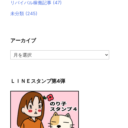
リバイバル稼働記事
(47)
未分類
(245)
アーカイブ
ア
ー
カ
イ
ブ
ＬＩＮＥスタンプ第4弾