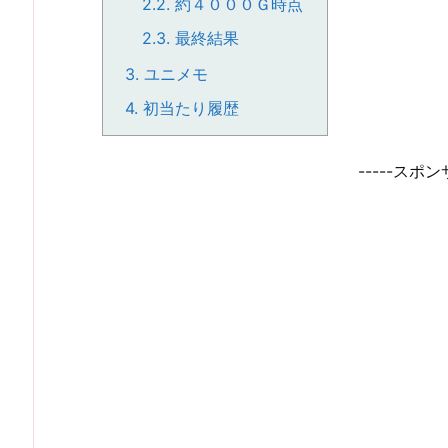
2.2.
約４０００Ｇ時点
2.3.
最終結果
3.
ユニメモ
4.
初当たり履歴
-----スポン