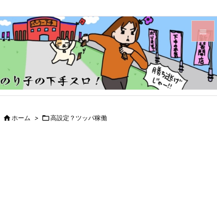


メニュ

サイド

前へ

ホーム
>

高設定？ツッパ稼働

次へ

検索