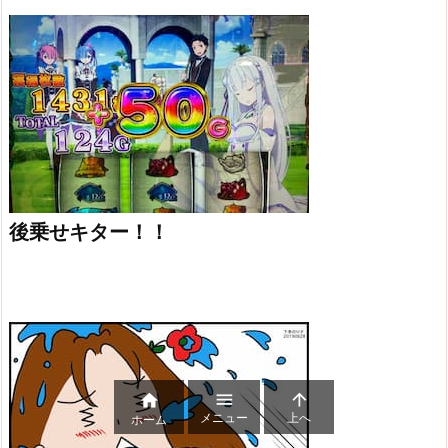
後乗せキター！！



メニュー
上へ
ホーム