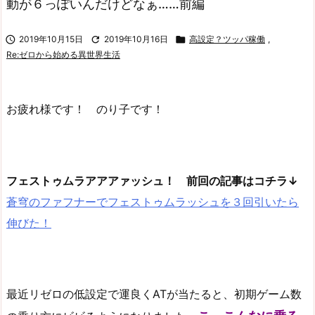
動が６っぽいんだけどなぁ……前編

2019年10月15日

2019年10月16日

高設定？ツッパ稼働
,
Re:ゼロから始める異世界生活
お疲れ様です！ のり子です！
フェストゥムラアアアァッシュ！ 前回の記事はコチラ↓
蒼穹のファフナーでフェストゥムラッシュを３回引いたら
伸びた！
最近リゼロの低設定で運良くATが当たると、初期ゲーム数