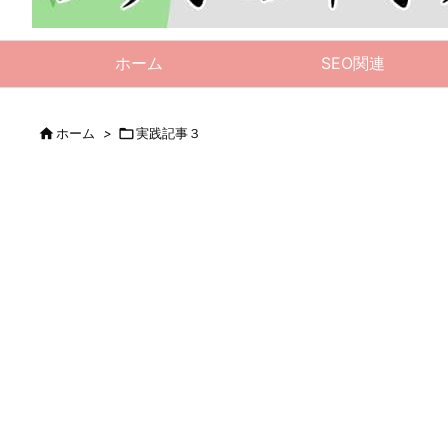
ホーム
SEO関連

ホーム
>

実践記事３