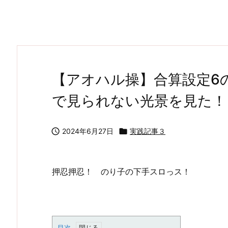
【アオハル操】合算設定6
で見られない光景を見た！

2024年6月27日

実践記事３
押忍押忍！ のり子の下手スロっス！
目次