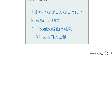
1.
あれ？なぜこんなことに？
2.
移動した結果！
3.
その他の稼働と結果
3.1.
ある日のご飯
-----スポン