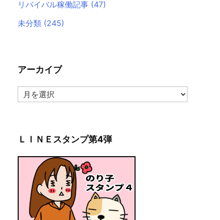
リバイバル稼働記事
(47)
未分類
(245)
アーカイブ
ア
ー
カ
イ
ブ
ＬＩＮＥスタンプ第4弾