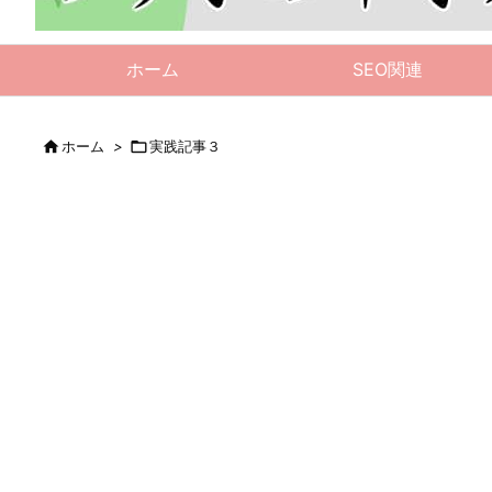
ホーム
SEO関連

ホーム
>

実践記事３