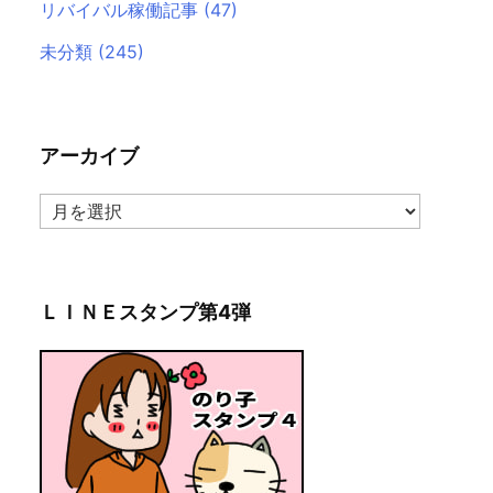
リバイバル稼働記事
(47)
未分類
(245)
アーカイブ
ア
ー
カ
イ
ブ
ＬＩＮＥスタンプ第4弾