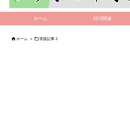
ホーム
SEO関連

ホーム
>

実践記事３