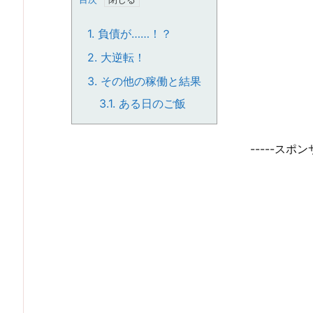
1.
負債が……！？
2.
大逆転！
3.
その他の稼働と結果
3.1.
ある日のご飯
-----スポン