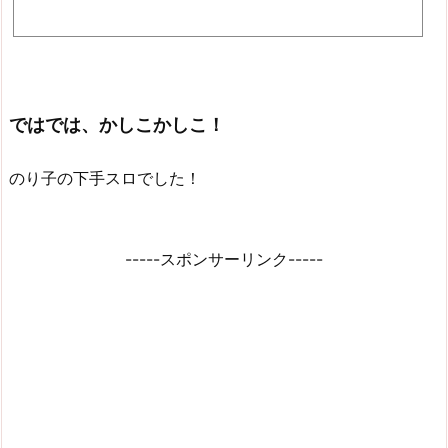
果発表撮影協力店舗：ビックマーチ宇都宮店様https://p-town.dmm.com/shops/tochi
gi/2887※よくある質問Ｑ：ホー...
ではでは、かしこかしこ！
のり子の下手スロでした！
-----スポンサーリンク-----