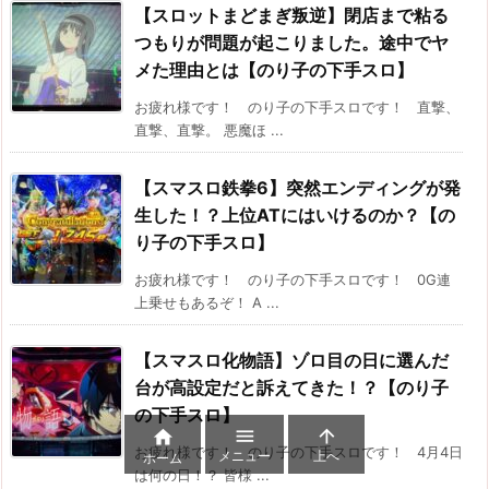
【スロットまどまぎ叛逆】閉店まで粘る
つもりが問題が起こりました。途中でヤ
メた理由とは【のり子の下手スロ】
お疲れ様です！ のり子の下手スロです！ 直撃、
直撃、直撃。 悪魔ほ ...
【スマスロ鉄拳6】突然エンディングが発
生した！？上位ATにはいけるのか？【の
り子の下手スロ】
お疲れ様です！ のり子の下手スロです！ 0G連
上乗せもあるぞ！ A ...
【スマスロ化物語】ゾロ目の日に選んだ
台が高設定だと訴えてきた！？【のり子
の下手スロ】



お疲れ様です！ のり子の下手スロです！ 4月4日
メニュー
上へ
ホーム
は何の日！？ 皆様 ...