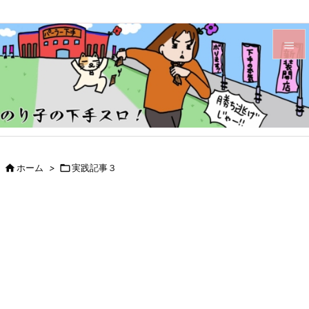


メニュ

サイド

前へ

ホーム
>

実践記事３

次へ

検索