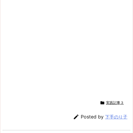

実践記事３

Posted by
下手のり子