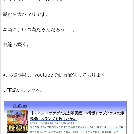
朝から大ハマりです。
本当に、いつ当たるんだろう……。
中編へ続く。
※この記事は、youtubeで動画配信しております！
↓下記のリンクへ！
YouTube
【スマスロ ゲゲゲの鬼太郎 覚醒】6号機トップクラスの爆
裂機にスランプを抜けたか...
https://youtu.be/oAb73NXwiLI
大きな爆発には常に大きなリスクがある事を覚えておかなければなりません。「ただ爆
発力がある」甘い台など存在しません。0:00 オープニング1:02 稼働開始19:27 結