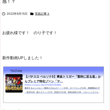
感！？

2022年9月15日

実践記事３
お疲れ様です！ のり子です！
新作動画UPしました！
YouTube
【パチスロ ペルソナ5】事故トリガー「聖杯に至る道」か
らプレミア特化ゾーン「ヤ...
https://youtu.be/OIxUEO4n6bs
爆発するんじゃない！爆発させるんだ！！！0:00 オープニング0:30 稼働開始2:37
初AT4:09 銅トロフィー5:14 同色PC10:48 聖杯決戦12:09 ベルベットチャレン
ジ26:37 聖杯に至る道29:12 ヤルダバオトバトル34:58 エンディング撮影協力店
舗：ExcitingSlotClub ...