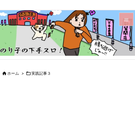


メニュ

サイド

前へ

ホーム
>

実践記事３

次へ

検索