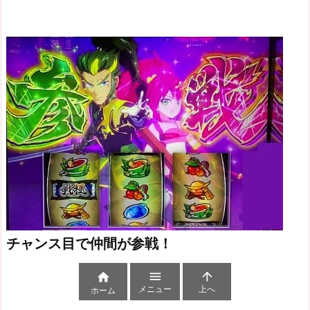
チャンス目で仲間が参戦！



メニュー
上へ
ホーム