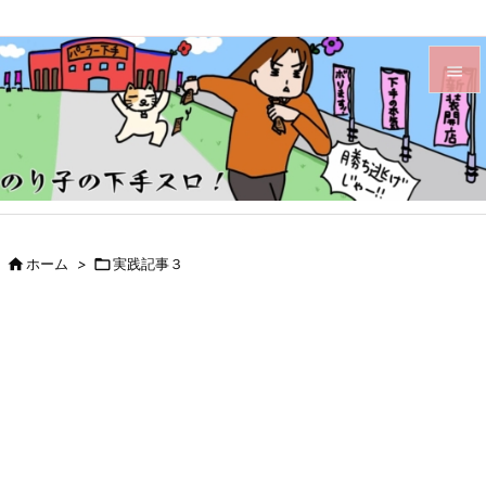


メニュ

サイド

前へ

ホーム
>

実践記事３

次へ

検索