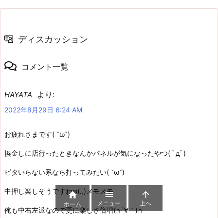
ディスカッション
コメント一覧
より:
HAYATA
2022年8月29日 6:24 AM
お疲れさまです( ˘ω˘)
換金しに店行ったときなんかパネルが気になったやつ( ﾟдﾟ)
ビタいらない系なら打ってみたい( ˘ω˘)
中押し楽しそうですねφ(..)メモメモ



メニュー
上へ
ホーム
俺も中右左派なので更に楽しさ倍増(∩´∀｀)∩