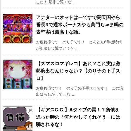
した！ 是非ご覧くだ ...
アナターのオットはーですで闇天国やら
番長3で通常ボーナスやら黄門ちゃま喝の
表堅実は最高！な話。
お疲れ様です のり子です！ どんどん6号機時代
が加速して近づいてき ...
【スマスロマギレコ】あれ？これ実は激
熱演出なんじゃない？【のり子の下手ス
ロ】
お疲れ様です！ のり子の下手スロです！ この演
出はもしかして… 投 ...
【ギアスC.C.】Aタイプの罠！？負債を
追った時の「何とかしてくれそう」には
騙されるな！