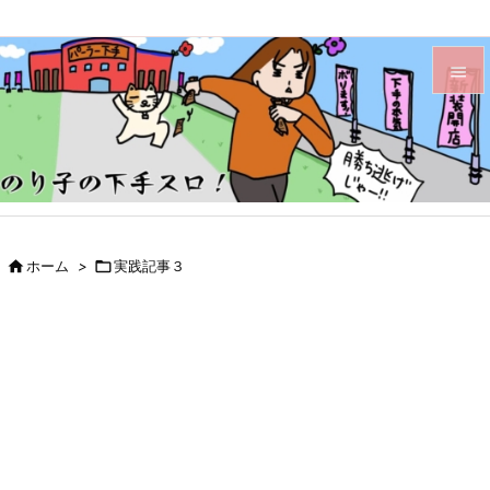


メニュ

サイド

前へ

ホーム
>

実践記事３

次へ

検索