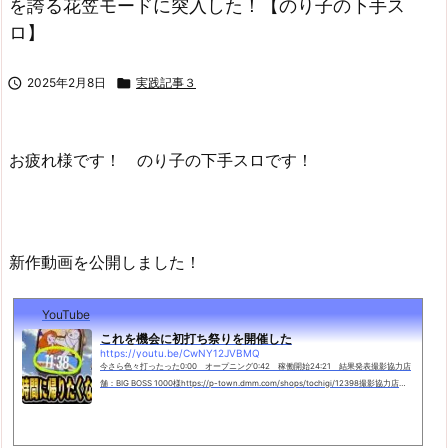
を誇る花笠モードに突入した！【のり子の下手ス
ロ】

2025年2月8日

実践記事３
お疲れ様です！ のり子の下手スロです！
新作動画を公開しました！
YouTube
これを機会に初打ち祭りを開催した
https://youtu.be/CwNY12JVBMQ
今さら色々打ったった0:00 オープニング0:42 稼働開始24:21 結果発表撮影協力店
舗：BIG BOSS 1000様https://p-town.dmm.com/shops/tochigi/12398撮影協力店
舗：KING BOSS 1000様https://p-town.dmm.com/shops/toc...