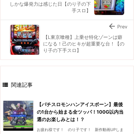
しかな爆発力は感じた日【のり子の下
手スロ】

Prev
【L東京喰種】上乗せ特化ゾーンは癖
になる！己のヒキが超重要な台！【の
り子の下手スロ】

関連記事
【パチスロモンハンアイスボーン】最後
の1台から始まる全ツッパ！100G以内当
選のお楽しみとは！？
お疲れ様です！ のり子です！ 新作動画UPしま