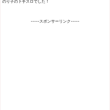
のり子の下手スロでした！
-----スポンサーリンク-----