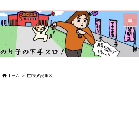


メニュ

サイド

前へ

ホーム
>

実践記事３

次へ

検索