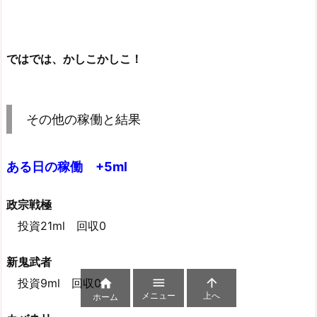
ではでは、かしこかしこ！
その他の稼働と結果
ある日の稼働 +5ml
政宗戦極
投資21ml 回収0
新鬼武者


投資9ml 回収0

メニュー
上へ
ホーム