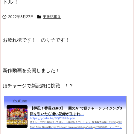
トル！

2022年8月27日

実践記事３
お疲れ様です！ のり子です！
新作動画を公開しました！
頂チャージで新記録に挑戦…！？
YouTube
【押忍！番長ZERO】一回のATで頂チャージライジング3
回を引いたら凄い記録が生まれ...
https://youtu.be/SQO18Z8cpjw
頂チャージの日本記録って何セット継続なんでしょうね。撮影協力店舗：ExcitingSlot
Club Deru Deru様https://p-town.dmm.com/shops/tochigi/28890:00 オープニン
グ0:27 稼働開始8:12 BIG中青7揃い9:00 頂チャージライジング10:19 ライ...