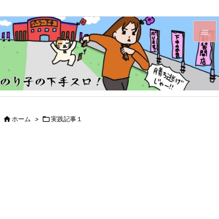


メニュ

サイド

前へ

ホーム
>

実践記事１

次へ

検索