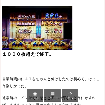
１０００枚超えで終了。
営業時間内にＡＴをちゃんと伸ばしたのは初めて。けっこ
う楽しかった。



通常時のコイン持ちの悪さと天井の深さをどうにかすれ
メニュー
上へ
ホーム
ば、もうちょっと人気が出たんじゃなかろうか。