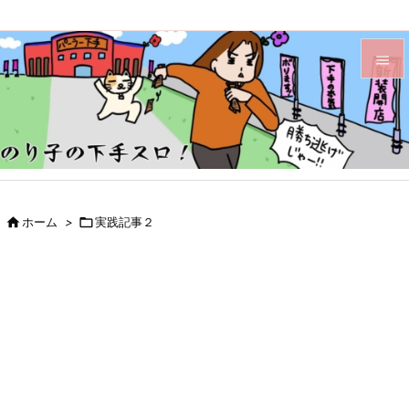


メニュ

サイド

前へ

ホーム
>

実践記事２

次へ

検索