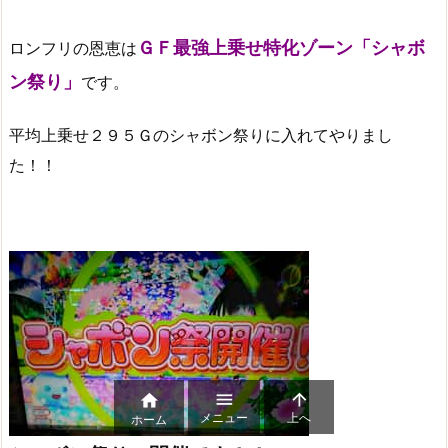
ＧＦ最強上乗せ特化ゾーン「シャボ
ロンフリの恩恵は
ン祭り」
です。
平均上乗せ２９５Ｇのシャボン祭りに入れてやりまし
た！！



メニュー
上へ
ホーム