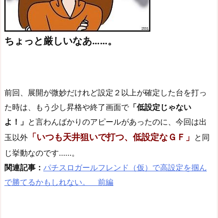
ちょっと厳しいなあ……。
前回、展開が微妙だけれど設定２以上が確定した台を打っ
た時は、もう少し昇格や終了画面で
「低設定じゃない
よ！」
と言わんばかりのアピールがあったのに、今回は出
「いつも天井狙いで打つ、低設定なＧＦ」
玉以外
と同
じ挙動なのです……。
関連記事：
パチスロガールフレンド（仮）で高設定を掴ん
で勝てるかもしれない。 前編