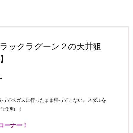
ラックラグーン２の天井狙
】
１
取ってベガスに行ったまま帰ってこない、メダルを
ぜ(涙）！
コーナー！