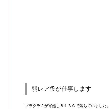
弱レア役が仕事します
ブラクラ２が宵越し８１３Ｇで落ちていました