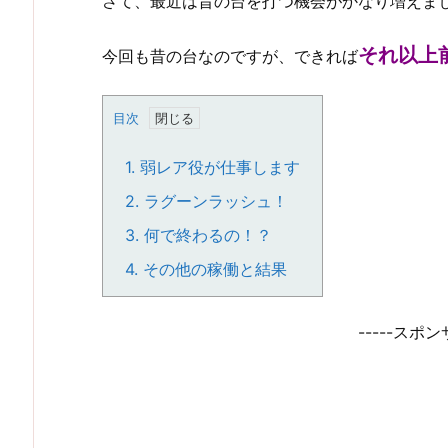
さて、最近は昔の台を打つ機会がかなり増えま
それ以上
今回も昔の台なのですが、できれば
目次
1.
弱レア役が仕事します
2.
ラグーンラッシュ！
3.
何で終わるの！？
4.
その他の稼働と結果
-----スポン