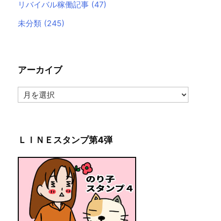
リバイバル稼働記事
(47)
未分類
(245)
アーカイブ
ア
ー
カ
イ
ブ
ＬＩＮＥスタンプ第4弾