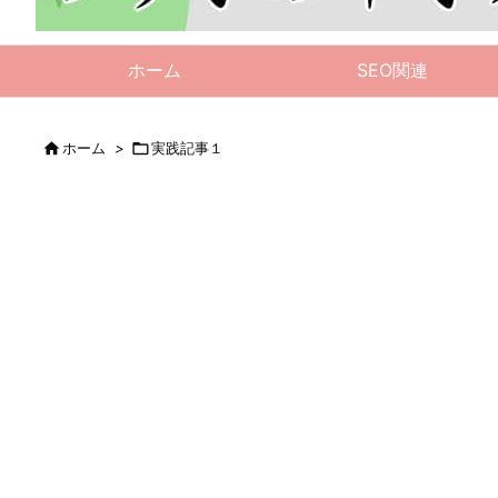
ホーム
SEO関連

ホーム
>

実践記事１