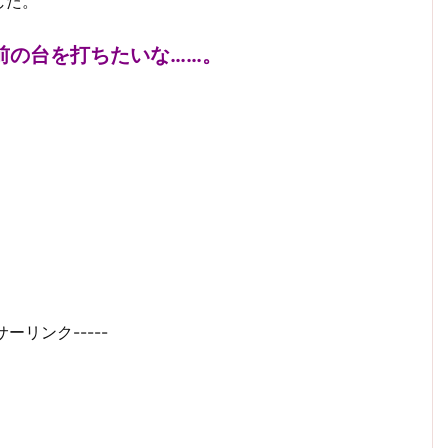
した。
前の台を打ちたいな……。
サーリンク-----